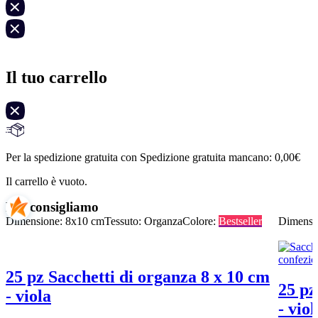
Il tuo carrello
Per la spedizione gratuita con Spedizione gratuita mancano:
0,00
€
Il carrello è vuoto.
Noi consigliamo
Dimensione: 8x10 cm
Tessuto: Organza
Colore:
Bestseller
Dimensi
25 pz Sacchetti di organza 8 x 10 cm
25 pz
- viola
- viol