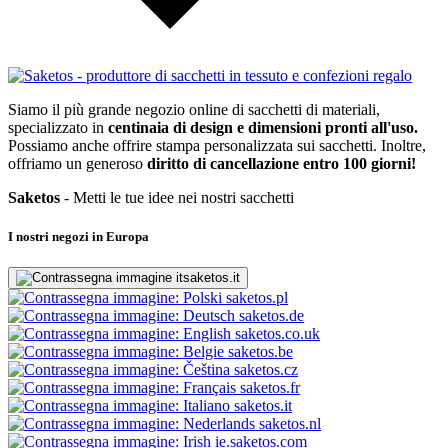
Siamo il più grande negozio online di sacchetti di materiali,
specializzato in
centinaia di design e dimensioni pronti all'uso.
Possiamo anche offrire stampa personalizzata sui sacchetti. Inoltre,
offriamo un generoso
diritto di cancellazione entro 100 giorni!
Saketos
- Metti le tue idee nei nostri sacchetti
I nostri negozi in Europa
saketos.it
saketos.pl
saketos.de
saketos.co.uk
saketos.be
saketos.cz
saketos.fr
saketos.it
saketos.nl
ie.saketos.com