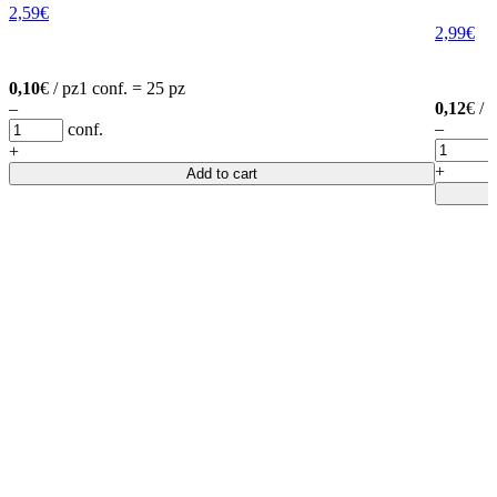
2,59
€
2,99
€
0,10
€ / pz
1 conf. = 25 pz
–
0,12
€ / 
–
conf.
+
+
Add to cart