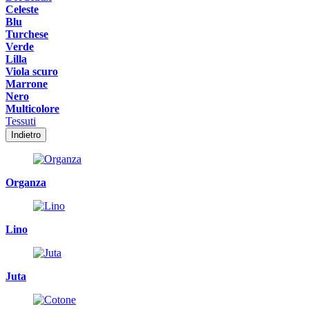
Celeste
Blu
Turchese
Verde
Lilla
Viola scuro
Marrone
Nero
Multicolore
Tessuti
Indietro
Organza
Lino
Juta