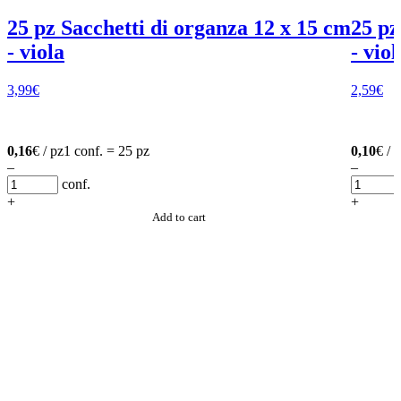
25 pz Sacchetti di organza 12 x 15 cm
25 pz
- viola
- viol
3,99
€
2,59
€
0,16
€ / pz
1 conf. = 25 pz
0,10
€ / 
–
–
conf.
+
+
Add to cart