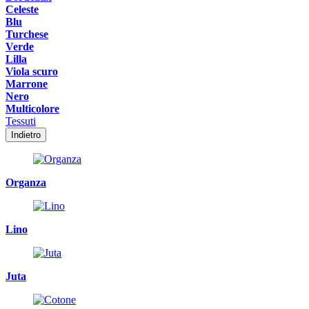
Celeste
Blu
Turchese
Verde
Lilla
Viola scuro
Marrone
Nero
Multicolore
Tessuti
Indietro
Organza
Lino
Juta