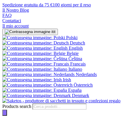
Spedizione gratuita da 75 €
100 giorni per il reso
Il Nostro Blog
FAQ
Contattaci
Il mio account
it
Polski
Deutsch
English
Belgie
Čeština
Français
Italiano
Nederlands
Irish
Österreich
España
Denmark
Products search