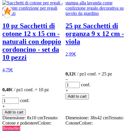
10 pz Sacchetti di
25 pz Sacchetti di
cotone 12 x 15 cm -
organza 9 x 12 cm -
naturali con doppio
viola
cordoncino - set da
2,99
€
10 pezzi
4,79
€
0,12
€ / pz
1 conf. = 25 pz
–
conf.
0,48
€ / pz
1 conf. = 10 pz
+
–
Add to cart
conf.
+
Add to cart
Dimensione: 8x10 cm
Tessuto:
Dimensione: 38x42 cm
Tessuto:
Cotone e poliestere
Colore:
Cotone
Colore:
Bestseller