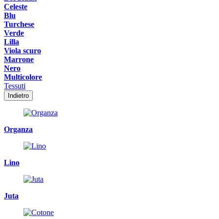
Celeste
Blu
Turchese
Verde
Lilla
Viola scuro
Marrone
Nero
Multicolore
Tessuti
Indietro
Organza
Lino
Juta