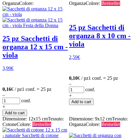
Organza
Colore:
Organza
Colore:
Bestseller
25 pz Sacchetti di
organza 8 x 10 cm -
25 pz Sacchetti di
viola
organza 12 x 15 cm -
viola
2,59
€
3,99
€
0,10
€ / pz
1 conf. = 25 pz
–
0,16
€ / pz
1 conf. = 25 pz
conf.
–
+
conf.
Add to cart
+
Add to cart
Dimensione: 12x15 cm
Tessuto:
Dimensione: 9x12 cm
Tessuto:
Cotone
Colore:
Bestseller
Organza
Colore:
Bestseller