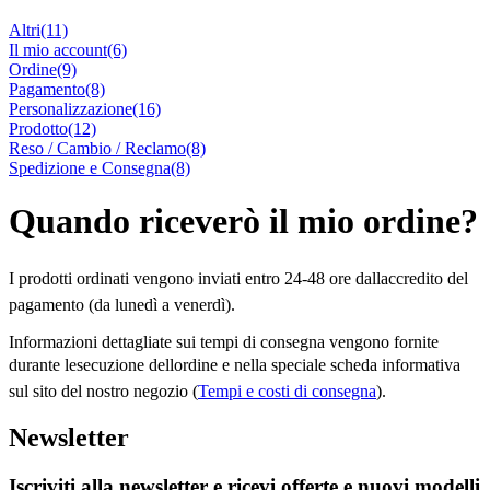
Altri
(11)
Il mio account
(6)
Ordine
(9)
Pagamento
(8)
Personalizzazione
(16)
Prodotto
(12)
Reso / Cambio / Reclamo
(8)
Spedizione e Consegna
(8)
Quando riceverò il mio ordine?
I prodotti ordinati vengono inviati entro 24-48 ore dallaccredito del
pagamento (da lunedì a venerdì).
Informazioni dettagliate sui tempi di consegna vengono fornite
durante lesecuzione dellordine e nella speciale scheda informativa
sul sito del nostro negozio (
Tempi e costi di consegna
).
Newsletter
Iscriviti alla newsletter e ricevi offerte e nuovi modelli