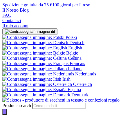
Spedizione gratuita da 75 €
100 giorni per il reso
Il Nostro Blog
FAQ
Contattaci
Il mio account
it
Polski
Deutsch
English
Belgie
Čeština
Français
Italiano
Nederlands
Irish
Österreich
España
Denmark
Products search