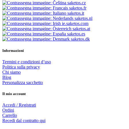
saketos.cz
saketos.fr
saketos.it
saketos.nl
ie.saketos.com
saketos.at
saketos.es
saketos.dk
Informazioni
Termini e condizioni d’uso
Politica sulla privacy
Chi siamo
Blog
Personalizza sacchetto
Il mio account
Accedi / Registrati
Ordini
Carrello
Recedi dal contratto qui