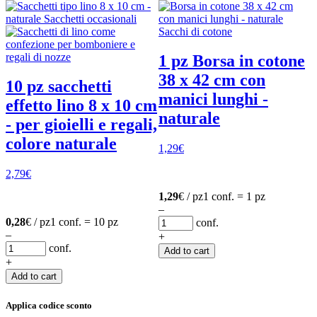
1 pz Borsa in cotone
38 x 42 cm con
10 pz sacchetti
manici lunghi -
effetto lino 8 x 10 cm
naturale
- per gioielli e regali,
colore naturale
1,29
€
2,79
€
1,29
€ / pz
1 conf. = 1 pz
–
0,28
€ / pz
1 conf. = 10 pz
conf.
–
+
conf.
Add to cart
+
Add to cart
Applica codice sconto