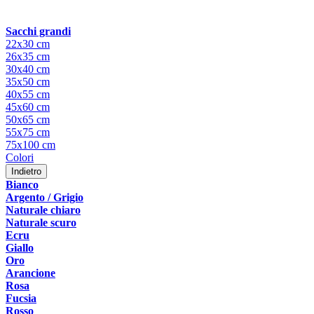
Sacchi grandi
22x30 cm
26x35 cm
30x40 cm
35x50 cm
40x55 cm
45x60 cm
50x65 cm
55x75 cm
75x100 cm
Colori
Indietro
Bianco
Argento / Grigio
Naturale chiaro
Naturale scuro
Ecru
Giallo
Oro
Arancione
Rosa
Fucsia
Rosso