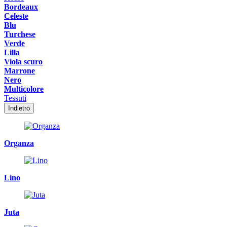
Bordeaux
Celeste
Blu
Turchese
Verde
Lilla
Viola scuro
Marrone
Nero
Multicolore
Tessuti
Indietro
Organza
Lino
Juta