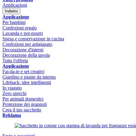
Applicazioni
Indietro
Applicazione
Per bambini
Confezioni regalo
Lavanda e pot-pourri
Spesa e conservazione in cucina
Confezioni per artigianato
Decorazione d'interni
Decorazione della tavola
Tutta l'offerta
Applicazione
Fai-da-te e set creativi
Giardino e piante da interno
Lifehack: idee intelligenti
In viaggio
Zero sprechi
Per animali domestici
Protezione dei grappoli
Crea il tuo sacchetto
Reklama
Feste e occasioni