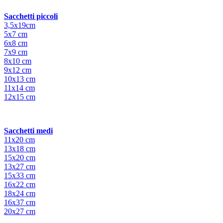
Sacchetti piccoli
3,5x19cm
5x7 cm
6x8 cm
7x9 cm
8x10 cm
9x12 cm
10x13 cm
11x14 cm
12x15 cm
Sacchetti medi
11x20 cm
13x18 cm
15x20 cm
13x27 cm
15x33 cm
16x22 cm
18x24 cm
16x37 cm
20x27 cm