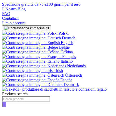
Spedizione gratuita da 75 €
100 giorni per il reso
Il Nostro Blog
FAQ
Contattaci
Il mio account
it
Polski
Deutsch
English
Belgie
Čeština
Français
Italiano
Nederlands
Irish
Österreich
España
Denmark
Products search