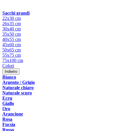
Sacchi grandi
22x30 cm
26x35 cm
30x40 cm
35x50 cm
40x55 cm
45x60 cm
50x65 cm
55x75 cm
75x100 cm
Colori
Indietro
Bianco
Argento / Grigio
Naturale chiaro
Naturale scuro
Ecru
Giallo
Oro
Arancione
Rosa
Fucsia
Rosso