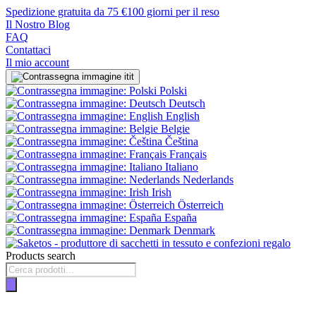
Spedizione gratuita da 75 €
100 giorni per il reso
Il Nostro Blog
FAQ
Contattaci
Il mio account
it
Polski
Deutsch
English
Belgie
Čeština
Français
Italiano
Nederlands
Irish
Österreich
España
Denmark
Products search