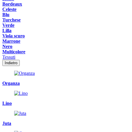
Bordeaux
Celeste
Blu
Turchese
Verde
Lilla
Viola scuro
Marrone
Nero
Multicolore
Tessuti
Indietro
Organza
Lino
Juta