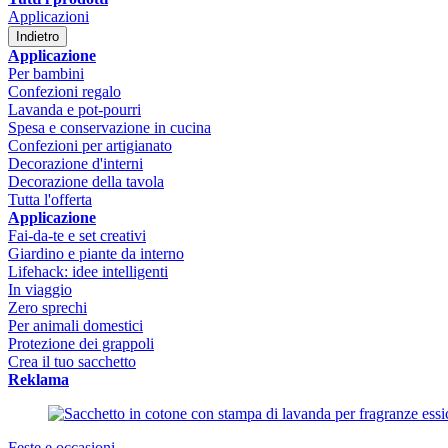
Applicazioni
Indietro
Applicazione
Per bambini
Confezioni regalo
Lavanda e pot-pourri
Spesa e conservazione in cucina
Confezioni per artigianato
Decorazione d'interni
Decorazione della tavola
Tutta l'offerta
Applicazione
Fai-da-te e set creativi
Giardino e piante da interno
Lifehack: idee intelligenti
In viaggio
Zero sprechi
Per animali domestici
Protezione dei grappoli
Crea il tuo sacchetto
Reklama
Feste e occasioni