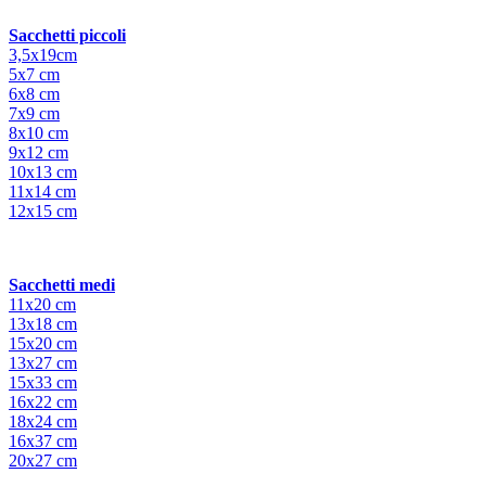
Sacchetti piccoli
3,5x19cm
5x7 cm
6x8 cm
7x9 cm
8x10 cm
9x12 cm
10x13 cm
11x14 cm
12x15 cm
Sacchetti medi
11x20 cm
13x18 cm
15x20 cm
13x27 cm
15x33 cm
16x22 cm
18x24 cm
16x37 cm
20x27 cm