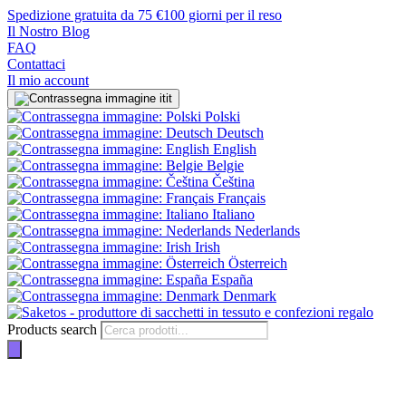
Spedizione gratuita da 75 €
100 giorni per il reso
Il Nostro Blog
FAQ
Contattaci
Il mio account
it
Polski
Deutsch
English
Belgie
Čeština
Français
Italiano
Nederlands
Irish
Österreich
España
Denmark
Products search