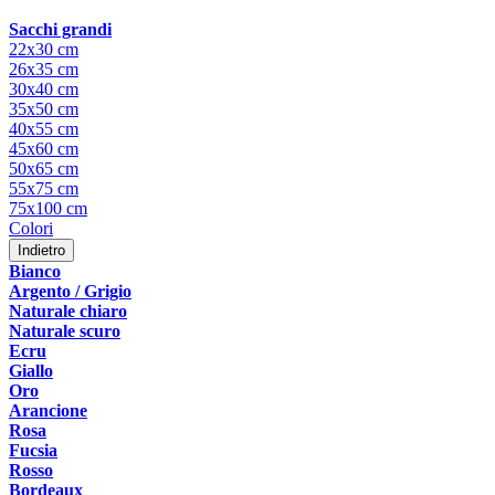
Sacchi grandi
22x30 cm
26x35 cm
30x40 cm
35x50 cm
40x55 cm
45x60 cm
50x65 cm
55x75 cm
75x100 cm
Colori
Indietro
Bianco
Argento / Grigio
Naturale chiaro
Naturale scuro
Ecru
Giallo
Oro
Arancione
Rosa
Fucsia
Rosso
Bordeaux