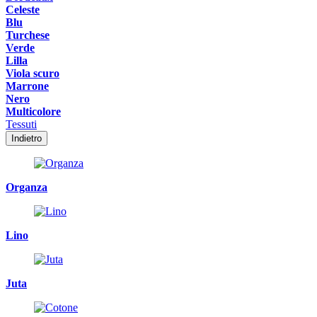
Celeste
Blu
Turchese
Verde
Lilla
Viola scuro
Marrone
Nero
Multicolore
Tessuti
Indietro
Organza
Lino
Juta