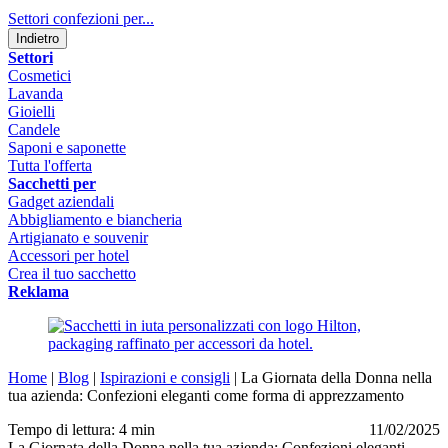
Settori confezioni per...
Indietro
Settori
Cosmetici
Lavanda
Gioielli
Candele
Saponi e saponette
Tutta l'offerta
Sacchetti per
Gadget aziendali
Abbigliamento e biancheria
Artigianato e souvenir
Accessori per hotel
Crea il tuo sacchetto
Reklama
Home
|
Blog
|
Ispirazioni e consigli
|
La Giornata della Donna nella
tua azienda: Confezioni eleganti come forma di apprezzamento
Tempo di lettura: 4 min
11/02/2025
La Giornata della Donna nella tua azienda: Confezioni eleganti