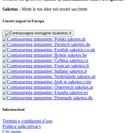
Saketos
- Metti le tue idee nei nostri sacchetti
I nostri negozi in Europa
saketos.it
saketos.pl
saketos.de
saketos.co.uk
saketos.be
saketos.cz
saketos.fr
saketos.it
saketos.nl
ie.saketos.com
saketos.at
saketos.es
saketos.dk
Informazioni
Termini e condizioni d’uso
Politica sulla privacy
Chi siamo