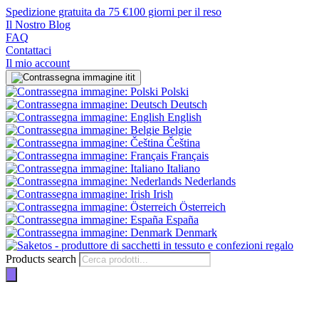
Spedizione gratuita da 75 €
100 giorni per il reso
Il Nostro Blog
FAQ
Contattaci
Il mio account
it
Polski
Deutsch
English
Belgie
Čeština
Français
Italiano
Nederlands
Irish
Österreich
España
Denmark
Products search