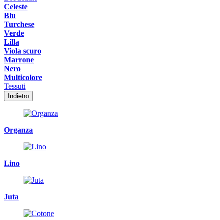
Celeste
Blu
Turchese
Verde
Lilla
Viola scuro
Marrone
Nero
Multicolore
Tessuti
Indietro
Organza
Lino
Juta