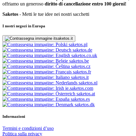
offriamo un generoso
diritto di cancellazione entro 100 giorni!
Saketos
- Metti le tue idee nei nostri sacchetti
I nostri negozi in Europa
saketos.it
saketos.pl
saketos.de
saketos.co.uk
saketos.be
saketos.cz
saketos.fr
saketos.it
saketos.nl
ie.saketos.com
saketos.at
saketos.es
saketos.dk
Informazioni
Termini e condizioni d’uso
Politica sulla privacy