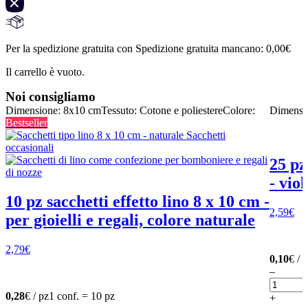
Per la spedizione gratuita con Spedizione gratuita mancano:
0,00
€
Il carrello è vuoto.
Noi consigliamo
Dimensione: 8x10 cm
Tessuto: Cotone e poliestere
Colore:
Dimensi
Bestseller
25 pz
- viol
10 pz sacchetti effetto lino 8 x 10 cm -
2,59
€
per gioielli e regali, colore naturale
2,79
€
0,10
€ / 
–
0,28
€ / pz
1 conf. = 10 pz
+