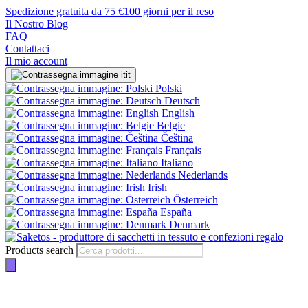
Spedizione gratuita da 75 €
100 giorni per il reso
Il Nostro Blog
FAQ
Contattaci
Il mio account
it
Polski
Deutsch
English
Belgie
Čeština
Français
Italiano
Nederlands
Irish
Österreich
España
Denmark
Products search