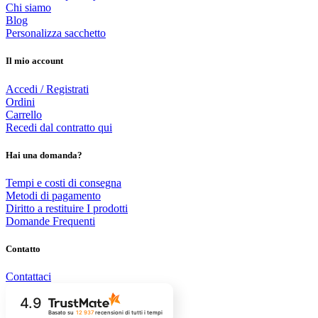
Chi siamo
Blog
Personalizza sacchetto
Il mio account
Accedi / Registrati
Ordini
Carrello
Recedi dal contratto qui
Hai una domanda?
Tempi e costi di consegna
Metodi di pagamento
Diritto a restituire I prodotti
Domande Frequenti
Contatto
Contattaci
4.9
Basato su
12 937
recensioni
di tutti i tempi