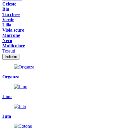
Celeste
Blu
Turchese
Verde
Lilla
Viola scuro
Marrone
Nero
Multicolore
Tessuti
Indietro
Organza
Lino
Juta