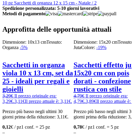
10 pz Sacchetti di organza 12 x 15 cm - Natale / 2
Spedizione personalizzata: 5-10 giorni lavorativi
Metodi di pagamento
Approfitta delle opportunità attuali
Dimensione: 10x13 cm
Tessuto:
Dimensione: 15x20 cm
Tessuto:
Organza
-5%
Juta
Colore:
-19%
Sacchetti in organza
Sacchetti effetto ju
viola 10 x 13 cm, set da
15x20 cm con pois
25 - ideali per regali e
dorati - confezione
gioielli
rustica con stile
3,29
€
Il prezzo originale era:
4,79
€
Il prezzo originale era:
3,29€.
3,11
€
Il prezzo attuale è: 3,11€.
4,79€.
3,89
€
Il prezzo attuale è: 
Prezzo più basso negli ultimi 30
Prezzo più basso negli ultimi 30
giorni prima della riduzione:
3,11
€
.
giorni prima della riduzione:
3,
0,12
€ / pz
1 conf. = 25 pz
0,78
€ / pz
1 conf. = 5 pz
–
–