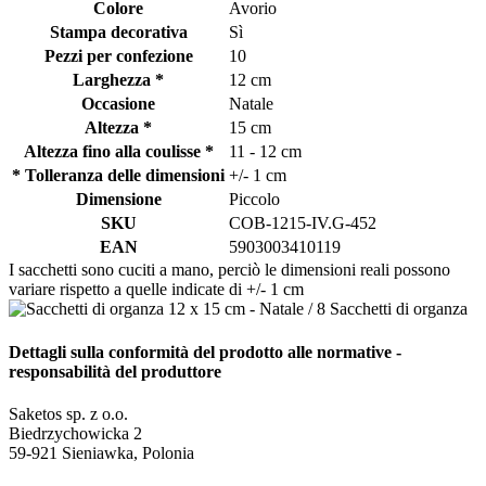
Colore
Avorio
Stampa decorativa
Sì
Pezzi per confezione
10
Larghezza *
12 cm
Occasione
Natale
Altezza *
15 cm
Altezza fino alla coulisse *
11 - 12 cm
* Tolleranza delle dimensioni
+/- 1 cm
Dimensione
Piccolo
SKU
COB-1215-IV.G-452
EAN
5903003410119
I sacchetti sono cuciti a mano, perciò le dimensioni reali possono
variare rispetto a quelle indicate di +/- 1 cm
Dettagli sulla conformità del prodotto alle normative -
responsabilità del produttore
Saketos sp. z o.o.
Biedrzychowicka 2
59-921 Sieniawka, Polonia