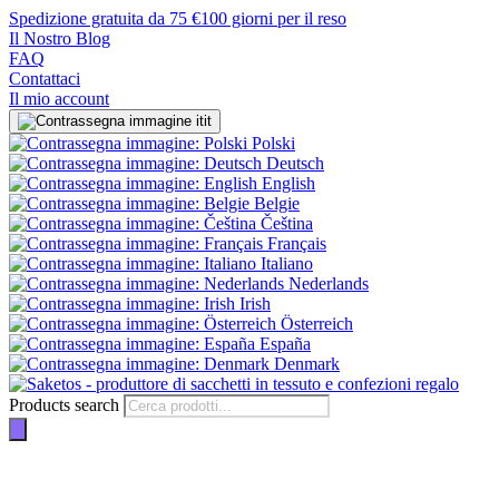
Spedizione gratuita da 75 €
100 giorni per il reso
Il Nostro Blog
FAQ
Contattaci
Il mio account
it
Polski
Deutsch
English
Belgie
Čeština
Français
Italiano
Nederlands
Irish
Österreich
España
Denmark
Products search