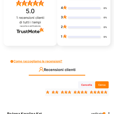
4
0%
5.0
3
1
recensioni clienti
0%
di tutti i tempi
raccolte e verificate da
2
0%
1
0%
Come raccogliamo le recensioni?
Recensioni clienti
Cancella
Cerca
Bożena Karolina Kat...
verificato