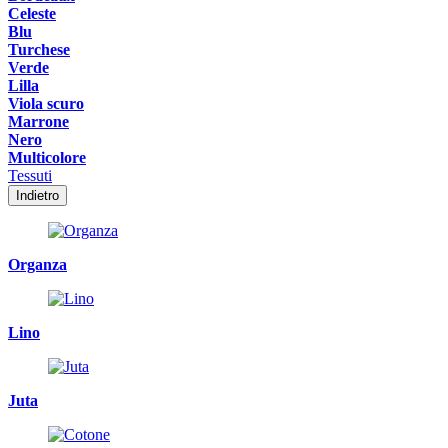
Celeste
Blu
Turchese
Verde
Lilla
Viola scuro
Marrone
Nero
Multicolore
Tessuti
Indietro
Organza
Lino
Juta