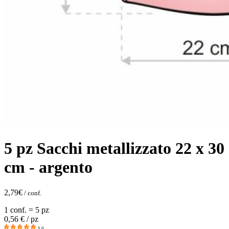
5 pz Sacchi metallizzato 22 x 30
cm - argento
2,79
€
/ conf.
1 conf. = 5 pz
0,56
€ / pz
5.0