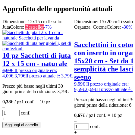
Approfitta delle opportunità attuali
Dimensione: 12x15 cm
Tessuto:
Dimensione: 15x20 cm
Tessuto:
Juta
Colore:
Bestseller
-7%
Organza, Cotone
Colore:
-30%
Sacchettini in coto
con inserto in orga
10 pz Sacchetti di juta
15x20 cm - Set da 1
12 x 15 cm - naturale
semplicità che lascia
4,09
€
Il prezzo originale era:
4,09€.
3,79
€
Il prezzo attuale è: 3,79€.
segno
9,59
€
Il prezzo originale era:
Prezzo più basso negli ultimi 30
9,59€.
6,69
€
Il prezzo attuale è: 
giorni prima della riduzione:
3,79
€
.
Prezzo più basso negli ultimi 30
0,38
€ / pz
1 conf. = 10 pz
giorni prima della riduzione:
6,
–
conf.
0,67
€ / pz
1 conf. = 10 pz
+
–
Aggiungi al carrello
conf.
+