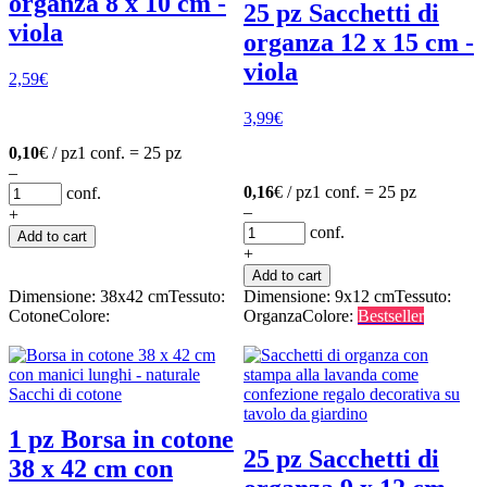
organza 8 x 10 cm -
25 pz Sacchetti di
viola
organza 12 x 15 cm -
viola
2,59
€
3,99
€
0,10
€ / pz
1 conf. = 25 pz
–
0,16
€ / pz
1 conf. = 25 pz
conf.
–
+
conf.
Add to cart
+
Add to cart
Dimensione: 38x42 cm
Tessuto:
Dimensione: 9x12 cm
Tessuto:
Cotone
Colore:
Organza
Colore:
Bestseller
1 pz Borsa in cotone
25 pz Sacchetti di
38 x 42 cm con