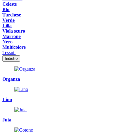
Celeste
Blu
Turchese
Verde
Lilla
Viola scuro
Marrone
Nero
Multicolore
Tessuti
Indietro
Organza
Lino
Juta