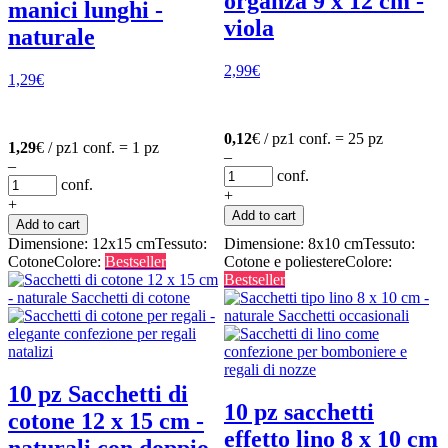
organza 9 x 12 cm -
manici lunghi -
viola
naturale
2,99
€
1,29
€
0,12
€ / pz
1 conf. = 25 pz
1,29
€ / pz
1 conf. = 1 pz
–
–
conf.
conf.
+
+
Add to cart
Add to cart
Dimensione: 12x15 cm
Tessuto:
Dimensione: 8x10 cm
Tessuto:
Cotone
Colore:
Bestseller
Cotone e poliestere
Colore:
Bestseller
10 pz Sacchetti di
10 pz sacchetti
cotone 12 x 15 cm -
effetto lino 8 x 10 cm