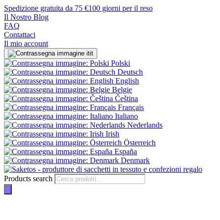
Spedizione gratuita da 75 €
100 giorni per il reso
Il Nostro Blog
FAQ
Contattaci
Il mio account
it
Polski
Deutsch
English
Belgie
Čeština
Français
Italiano
Nederlands
Irish
Österreich
España
Denmark
Products search