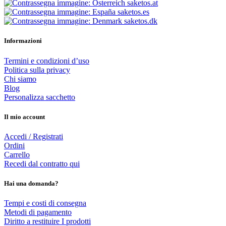
saketos.at
saketos.es
saketos.dk
Informazioni
Termini e condizioni d’uso
Politica sulla privacy
Chi siamo
Blog
Personalizza sacchetto
Il mio account
Accedi / Registrati
Ordini
Carrello
Recedi dal contratto qui
Hai una domanda?
Tempi e costi di consegna
Metodi di pagamento
Diritto a restituire I prodotti