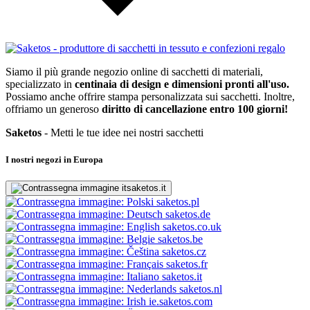
Siamo il più grande negozio online di sacchetti di materiali,
specializzato in
centinaia di design e dimensioni pronti all'uso.
Possiamo anche offrire stampa personalizzata sui sacchetti. Inoltre,
offriamo un generoso
diritto di cancellazione entro 100 giorni!
Saketos
- Metti le tue idee nei nostri sacchetti
I nostri negozi in Europa
saketos.it
saketos.pl
saketos.de
saketos.co.uk
saketos.be
saketos.cz
saketos.fr
saketos.it
saketos.nl
ie.saketos.com