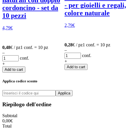
naturali con doppio
- per gioielli e regali,
cordoncino - set da
colore naturale
10 pezzi
2,79
€
4,79
€
0,28
€ / pz
1 conf. = 10 pz
0,48
€ / pz
1 conf. = 10 pz
–
–
conf.
conf.
+
+
Add to cart
Add to cart
Applica codice sconto
Applica
Riepilogo dell'ordine
Subtotal
0,00
€
Total