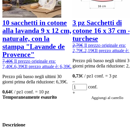
10 sacchetti in cotone
3 pz Sacchetti di
alla lavanda 9 x 12 cm,
cotone 16 x 37 cm -
naturale, con la
turchese
stampa "Lavande de
2,79
€
Il prezzo originale era:
2,79€.
2,19
€
Il prezzo attuale è: 
Provence"
Prezzo più basso negli ultimi 30
7,40
€
Il prezzo originale era:
giorni prima della riduzione:
2,
7,40€.
6,39
€
Il prezzo attuale è: 6,39€.
0,73
€ / pz
1 conf. = 3 pz
Prezzo più basso negli ultimi 30
–
giorni prima della riduzione:
6,39
€
.
conf.
0,64
€ / pz
1 conf. = 10 pz
+
Temporaneamente esaurito
Aggiungi al carrello
Descrizione