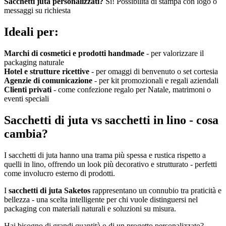
Sacchetti juta personalizzati?
Sì! Possibilità di stampa con logo o
messaggi su richiesta
Ideali per:
Marchi di cosmetici e prodotti handmade
- per valorizzare il
packaging naturale
Hotel e strutture ricettive
- per omaggi di benvenuto o set cortesia
Agenzie di comunicazione
- per kit promozionali e regali aziendali
Clienti privati
- come confezione regalo per Natale, matrimoni o
eventi speciali
Sacchetti di juta vs sacchetti in lino - cosa
cambia?
I sacchetti di juta hanno una trama più spessa e rustica rispetto a
quelli in lino, offrendo un look più decorativo e strutturato - perfetti
come involucro esterno di prodotti.
I
sacchetti di juta Saketos
rappresentano un connubio tra praticità e
bellezza - una scelta intelligente per chi vuole distinguersi nel
packaging con materiali naturali e soluzioni su misura.
Hai bisogno di grandi quantità o di un progetto personalizzato?