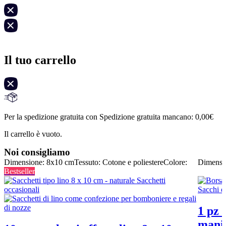
Il tuo carrello
Per la spedizione gratuita con Spedizione gratuita mancano:
0,00
€
Il carrello è vuoto.
Noi consigliamo
Dimensione: 8x10 cm
Tessuto: Cotone e poliestere
Colore:
Dimensi
Bestseller
1 pz 
manic