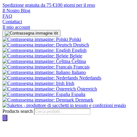
Spedizione gratuita da 75 €
100 giorni per il reso
Il Nostro Blog
FAQ
Contattaci
Il mio account
it
Polski
Deutsch
English
Belgie
Čeština
Français
Italiano
Nederlands
Irish
Österreich
España
Denmark
Products search