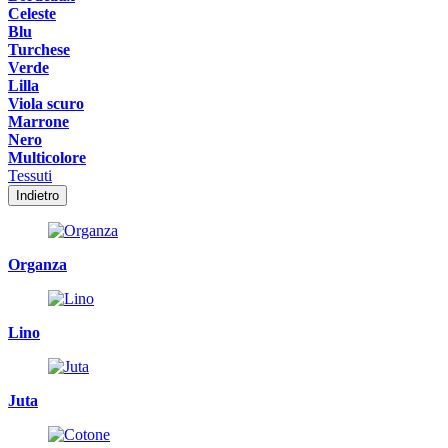
Celeste
Blu
Turchese
Verde
Lilla
Viola scuro
Marrone
Nero
Multicolore
Tessuti
Indietro
Organza
Lino
Juta