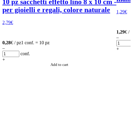
10 pz sacchetti effetto lino 8 x 10 cm -
per gioielli e regali, colore naturale
1,29
€
2,79
€
1,29
€ / 
–
0,28
€ / pz
1 conf. = 10 pz
–
+
conf.
+
Add to cart