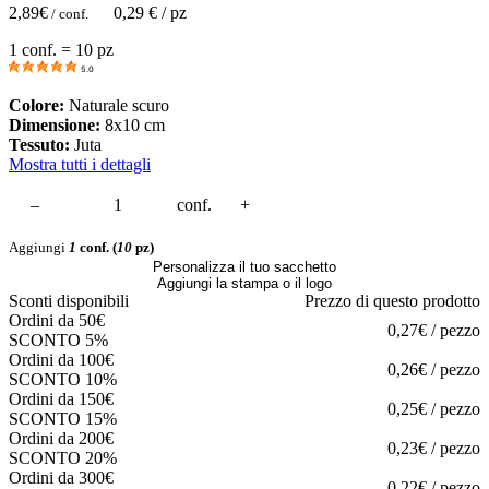
2,89
€
0,29
€ / pz
/ conf.
1 conf. = 10 pz
5.0
Colore:
Naturale scuro
Dimensione:
8x10 cm
Tessuto:
Juta
Mostra tutti i dettagli
–
conf.
+
Aggiungi
1
conf.
(
10
pz)
Personalizza il tuo sacchetto
Aggiungi la stampa o il logo
Sconti disponibili
Prezzo di questo prodotto
Ordini da 50€
0,27€ / pezzo
SCONTO 5%
Ordini da 100€
0,26€ / pezzo
SCONTO 10%
Ordini da 150€
0,25€ / pezzo
SCONTO 15%
Ordini da 200€
0,23€ / pezzo
SCONTO 20%
Ordini da 300€
0,22€ / pezzo