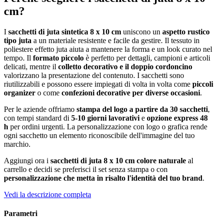
cm?
I
sacchetti di juta sintetica 8 x 10 cm
uniscono un
aspetto rustico
tipo juta
a un materiale resistente e facile da gestire. Il tessuto in
poliestere effetto juta aiuta a mantenere la forma e un look curato nel
tempo. Il
formato piccolo
è perfetto per dettagli, campioni e articoli
delicati, mentre il
colletto decorativo e il doppio cordoncino
valorizzano la presentazione del contenuto. I sacchetti sono
riutilizzabili e possono essere impiegati di volta in volta come
piccoli
organizer
o come
confezioni decorative per diverse occasioni
.
Per le aziende offriamo
stampa del logo a partire da 30 sacchetti
,
con tempi standard di
5-10 giorni lavorativi
e
opzione express 48
h
per ordini urgenti. La personalizzazione con logo o grafica rende
ogni sacchetto un elemento riconoscibile dell'immagine del tuo
marchio.
Aggiungi ora i
sacchetti di juta 8 x 10 cm colore naturale
al
carrello e decidi se preferisci il set senza stampa o con
personalizzazione che metta in risalto l'identità del tuo brand
.
Vedi la descrizione completa
Parametri