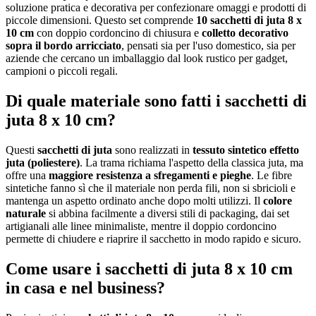
soluzione pratica e decorativa per confezionare omaggi e prodotti di
piccole dimensioni. Questo set comprende
10 sacchetti di juta 8 x
10 cm
con doppio cordoncino di chiusura e
colletto decorativo
sopra il bordo arricciato
, pensati sia per l'uso domestico, sia per
aziende che cercano un imballaggio dal look rustico per gadget,
campioni o piccoli regali.
Di quale materiale sono fatti i sacchetti di
juta 8 x 10 cm?
Questi
sacchetti di juta
sono realizzati in
tessuto sintetico effetto
juta (poliestere)
. La trama richiama l'aspetto della classica juta, ma
offre una
maggiore resistenza a sfregamenti e pieghe
. Le fibre
sintetiche fanno sì che il materiale non perda fili, non si sbricioli e
mantenga un aspetto ordinato anche dopo molti utilizzi. Il
colore
naturale
si abbina facilmente a diversi stili di packaging, dai set
artigianali alle linee minimaliste, mentre il doppio cordoncino
permette di chiudere e riaprire il sacchetto in modo rapido e sicuro.
Come usare i sacchetti di juta 8 x 10 cm
in casa e nel business?