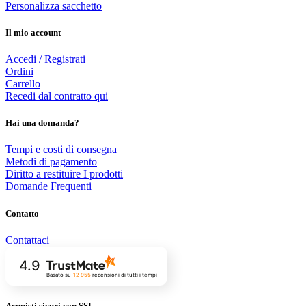
Personalizza sacchetto
Il mio account
Accedi / Registrati
Ordini
Carrello
Recedi dal contratto qui
Hai una domanda?
Tempi e costi di consegna
Metodi di pagamento
Diritto a restituire I prodotti
Domande Frequenti
Contatto
Contattaci
4.9
Basato su
12 955
recensioni
di tutti i tempi
Acquisti sicuri con SSL