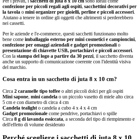
Per i privati, i
sacchetti di juta 8 x 10 cm
sono ideali come
confezione per piccoli regali agli ospiti
,
sacchettini decorativi per
la tavola
o
mini organizer per gioielli, perline e piccoli accessori
.
Aiutano a tenere in ordine gli oggetti che altrimenti si perderebbero
nei cassetti.
Per le aziende e l'e-commerce, questi sacchetti funzionano molto
bene come
imballaggio esterno per mini cosmetici e campioncini
,
confezione per omaggi aziendali e gadget promozionali
o
presentazione di chiavette USB, portachiavi e piccoli accessori
.
Con la
stampa del logo a partire da 30 pezzi
, il sacchetto diventa
anche un supporto di comunicazione coerente con l'identità visiva
del marchio.
Cosa entra in un sacchetto di juta 8 x 10 cm?
Circa
2 caramelle tipo toffee
o altri piccoli dolci per gli ospiti
Mini sapone
,
mini candela
o un piccolo vasetto di miele alto circa
5 cm e con diametro di circa 4 cm
Candela tealight
o candela a cubo 4 x 4 x 4 cm
Gadget promozionale
come pendrive, portachiavi o spille
Circa
8 g di lavanda essiccata
, a seconda del tipo di riempimento e
dell'effetto di volume desiderato
Perché scegliere i sacchetti di juta 8 x 10