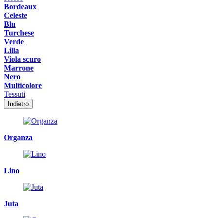
Bordeaux
Celeste
Blu
Turchese
Verde
Lilla
Viola scuro
Marrone
Nero
Multicolore
Tessuti
Indietro
Organza
Lino
Juta