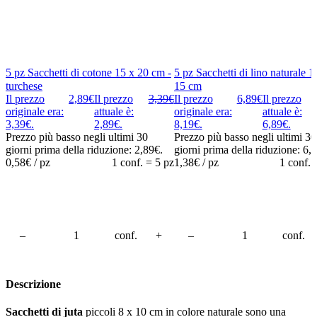
5 pz Sacchetti di cotone 15 x 20 cm -
5 pz Sacchetti di lino naturale 1
turchese
15 cm
Il prezzo
2,89
€
Il prezzo
3,39
€
Il prezzo
6,89
€
Il prezzo
originale era:
attuale è:
originale era:
attuale è:
3,39€.
2,89€.
8,19€.
6,89€.
Prezzo più basso negli ultimi 30
Prezzo più basso negli ultimi 30
giorni prima della riduzione:
2,89
€
.
giorni prima della riduzione:
6,
0,58
€ / pz
1 conf. = 5 pz
1,38
€ / pz
1 conf. 
carrello
–
Aggiungi al carrello
conf.
+
–
Aggiung
conf.
Descrizione
Sacchetti di juta
piccoli 8 x 10 cm in colore naturale sono una