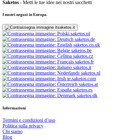
Saketos
- Metti le tue idee nei nostri sacchetti
I nostri negozi in Europa
saketos.it
saketos.pl
saketos.de
saketos.co.uk
saketos.be
saketos.cz
saketos.fr
saketos.it
saketos.nl
ie.saketos.com
saketos.at
saketos.es
saketos.dk
Informazioni
Termini e condizioni d’uso
Politica sulla privacy
Chi siamo
Blog