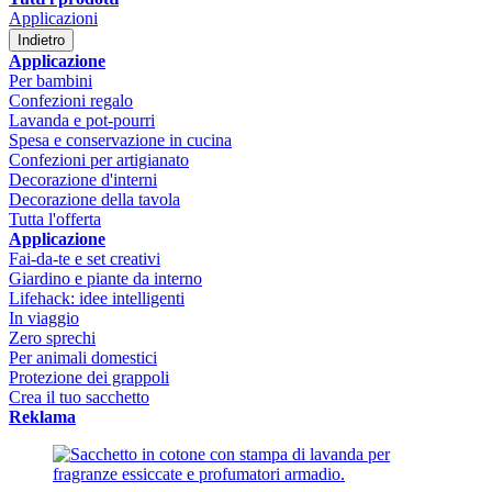
Applicazioni
Indietro
Applicazione
Per bambini
Confezioni regalo
Lavanda e pot-pourri
Spesa e conservazione in cucina
Confezioni per artigianato
Decorazione d'interni
Decorazione della tavola
Tutta l'offerta
Applicazione
Fai-da-te e set creativi
Giardino e piante da interno
Lifehack: idee intelligenti
In viaggio
Zero sprechi
Per animali domestici
Protezione dei grappoli
Crea il tuo sacchetto
Reklama