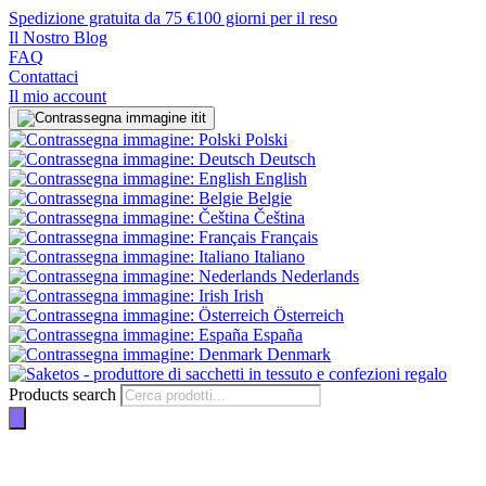
Spedizione gratuita da 75 €
100 giorni per il reso
Il Nostro Blog
FAQ
Contattaci
Il mio account
it
Polski
Deutsch
English
Belgie
Čeština
Français
Italiano
Nederlands
Irish
Österreich
España
Denmark
Products search