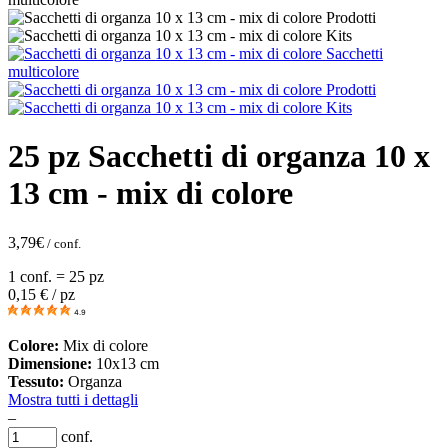
25 pz Sacchetti di organza 10 x
13 cm - mix di colore
3,79
€
/ conf.
1 conf. = 25 pz
0,15
€ / pz
4.9
Colore:
Mix di colore
Dimensione:
10x13 cm
Tessuto:
Organza
Mostra tutti i dettagli
–
conf.