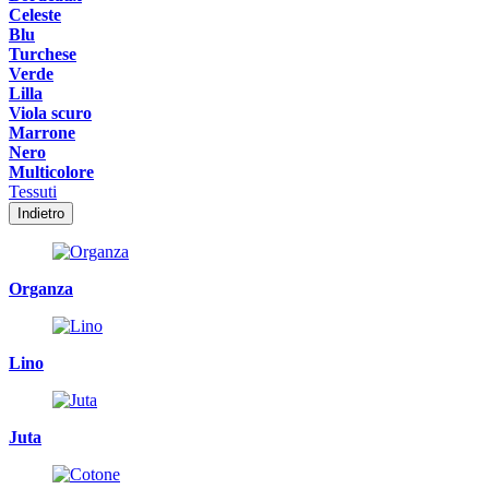
Celeste
Blu
Turchese
Verde
Lilla
Viola scuro
Marrone
Nero
Multicolore
Tessuti
Indietro
Organza
Lino
Juta