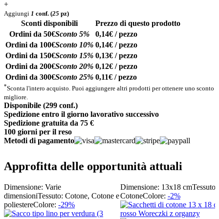
+
Aggiungi
1
conf.
(
25
pz)
Sconti disponibili
Prezzo di questo prodotto
Ordini da 50€
Sconto 5%
0,14€ / pezzo
Ordini da 100€
Sconto 10%
0,14€ / pezzo
Ordini da 150€
Sconto 15%
0,13€ / pezzo
Ordini da 200€
Sconto 20%
0,12€ / pezzo
Ordini da 300€
Sconto 25%
0,11€ / pezzo
*
Sconta l'intero acquisto. Puoi aggiungere altri prodotti per ottenere uno sconto
migliore.
Disponibile (299 conf.)
Spedizione entro il giorno lavorativo successivo
Spedizione gratuita da 75 €
100 giorni per il reso
Metodi di pagamento
Approfitta delle opportunità attuali
Dimensione: Varie
Dimensione: 13x18 cm
Tessuto:
dimensioni
Tessuto: Cotone, Cotone e
Cotone
Colore:
-2%
poliestere
Colore:
-29%