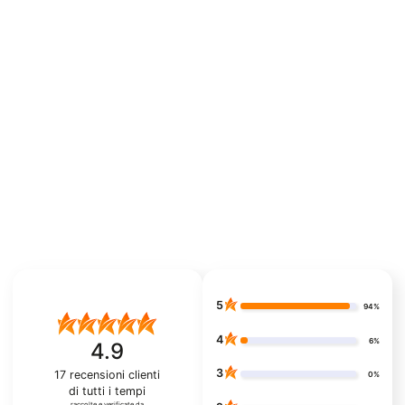
5
94%
4
6%
4.9
3
17
recensioni clienti
0%
di tutti i tempi
raccolte e verificate da