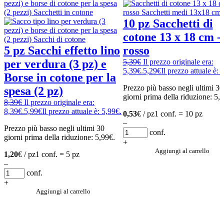
10 pz Sacchetti di
cotone 13 x 18 cm -
5 pz Sacchi effetto lino
rosso
per verdura (3 pz) e
5,39
€
Il prezzo originale era:
5,39€.
5,29
€
Il prezzo attuale è: 
Borse in cotone per la
Prezzo più basso negli ultimi 30
spesa (2 pz)
giorni prima della riduzione:
5,
8,39
€
Il prezzo originale era:
8,39€.
5,99
€
Il prezzo attuale è: 5,99€.
0,53
€ / pz
1 conf. = 10 pz
–
Prezzo più basso negli ultimi 30
conf.
giorni prima della riduzione:
5,99
€
.
+
Aggiungi al carrello
1,20
€ / pz
1 conf. = 5 pz
–
conf.
+
Aggiungi al carrello