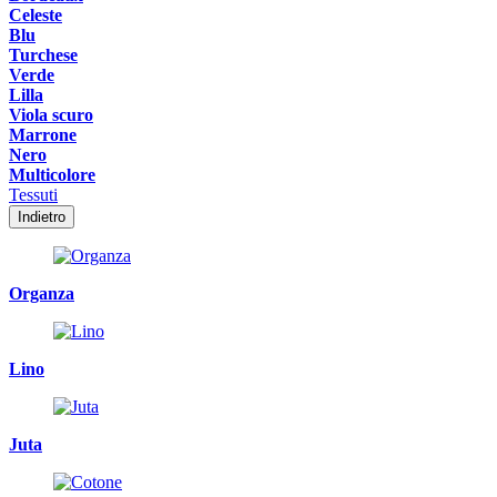
Celeste
Blu
Turchese
Verde
Lilla
Viola scuro
Marrone
Nero
Multicolore
Tessuti
Indietro
Organza
Lino
Juta