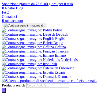
Spedizione gratuita da 75 €
100 giorni per il reso
Il Nostro Blog
FAQ
Contattaci
Il mio account
it
Polski
Deutsch
English
Belgie
Čeština
Français
Italiano
Nederlands
Irish
Österreich
España
Denmark
Products search