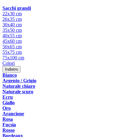
Sacchi grandi
22x30 cm
26x35 cm
30x40 cm
35x50 cm
40x55 cm
45x60 cm
50x65 cm
55x75 cm
75x100 cm
Colori
Indietro
Bianco
Argento / Grigio
Naturale chiaro
Naturale scuro
Ecru
Giallo
Oro
Arancione
Rosa
Fucsia
Rosso
Bordeaux