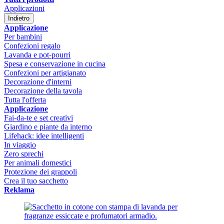
Applicazioni
Indietro
Applicazione
Per bambini
Confezioni regalo
Lavanda e pot-pourri
Spesa e conservazione in cucina
Confezioni per artigianato
Decorazione d'interni
Decorazione della tavola
Tutta l'offerta
Applicazione
Fai-da-te e set creativi
Giardino e piante da interno
Lifehack: idee intelligenti
In viaggio
Zero sprechi
Per animali domestici
Protezione dei grappoli
Crea il tuo sacchetto
Reklama