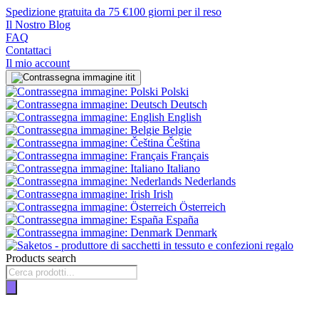
Spedizione gratuita da 75 €
100 giorni per il reso
Il Nostro Blog
FAQ
Contattaci
Il mio account
it
Polski
Deutsch
English
Belgie
Čeština
Français
Italiano
Nederlands
Irish
Österreich
España
Denmark
Products search