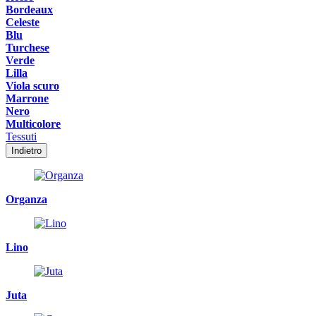
Bordeaux
Celeste
Blu
Turchese
Verde
Lilla
Viola scuro
Marrone
Nero
Multicolore
Tessuti
Indietro
Organza
Lino
Juta