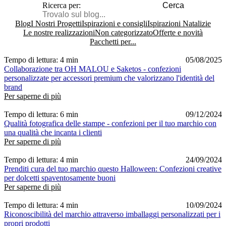
Ricerca per:
Cerca
Blog
I Nostri Progetti
Ispirazioni e consigli
Ispirazioni Natalizie
Le nostre realizzazioni
Non categorizzato
Offerte e novità
Pacchetti per...
Tempo di lettura: 4 min
05/08/2025
Collaborazione tra OH MALOU e Saketos - confezioni
personalizzate per accessori premium che valorizzano l'identità del
brand
Per saperne di più
Tempo di lettura: 6 min
09/12/2024
Qualità fotografica delle stampe - confezioni per il tuo marchio con
una qualità che incanta i clienti
Per saperne di più
Tempo di lettura: 4 min
24/09/2024
Prenditi cura del tuo marchio questo Halloween: Confezioni creative
per dolcetti spaventosamente buoni
Per saperne di più
Tempo di lettura: 4 min
10/09/2024
Riconoscibilità del marchio attraverso imballaggi personalizzati per i
propri prodotti