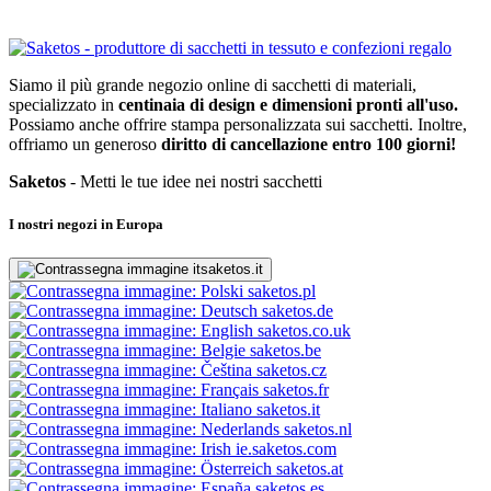
Siamo il più grande negozio online di sacchetti di materiali,
specializzato in
centinaia di design e dimensioni pronti all'uso.
Possiamo anche offrire stampa personalizzata sui sacchetti. Inoltre,
offriamo un generoso
diritto di cancellazione entro 100 giorni!
Saketos
- Metti le tue idee nei nostri sacchetti
I nostri negozi in Europa
saketos.it
saketos.pl
saketos.de
saketos.co.uk
saketos.be
saketos.cz
saketos.fr
saketos.it
saketos.nl
ie.saketos.com
saketos.at
saketos.es