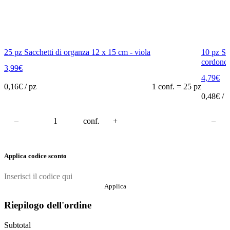
25 pz Sacchetti di organza 12 x 15 cm - viola
10 pz Sa
cordonci
3,99
€
4,79
€
0,16
€ / pz
1 conf. = 25 pz
0,48
€ / 
–
conf.
Add to cart
+
–
Applica codice sconto
Applica
Riepilogo dell'ordine
Subtotal