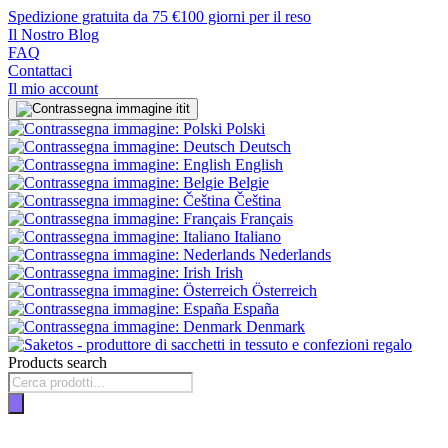
Spedizione gratuita da 75 €
100 giorni per il reso
Il Nostro Blog
FAQ
Contattaci
Il mio account
it
Polski
Deutsch
English
Belgie
Čeština
Français
Italiano
Nederlands
Irish
Österreich
España
Denmark
Products search