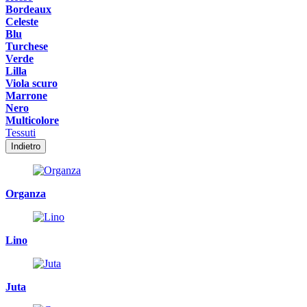
Bordeaux
Celeste
Blu
Turchese
Verde
Lilla
Viola scuro
Marrone
Nero
Multicolore
Tessuti
Indietro
Organza
Lino
Juta