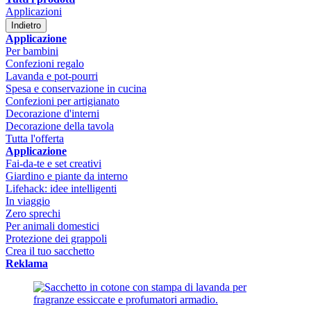
Applicazioni
Indietro
Applicazione
Per bambini
Confezioni regalo
Lavanda e pot-pourri
Spesa e conservazione in cucina
Confezioni per artigianato
Decorazione d'interni
Decorazione della tavola
Tutta l'offerta
Applicazione
Fai-da-te e set creativi
Giardino e piante da interno
Lifehack: idee intelligenti
In viaggio
Zero sprechi
Per animali domestici
Protezione dei grappoli
Crea il tuo sacchetto
Reklama