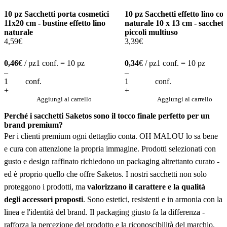
10 pz Sacchetti porta cosmetici
10 pz Sacchetti effetto lino col
11x20 cm - bustine effetto lino
naturale 10 x 13 cm - sacchett
naturale
piccoli multiuso
4,59
€
3,39
€
0,46
€ / pz
1 conf. = 10 pz
0,34
€ / pz
1 conf. = 10 pz
–
–
conf.
conf.
+
+
Aggiungi al carrello
Aggiungi al carrello
Perché i sacchetti Saketos sono il tocco finale perfetto per un
brand premium?
Per i clienti premium ogni dettaglio conta. OH MALOU lo sa bene
e cura con attenzione la propria immagine. Prodotti selezionati con
gusto e design raffinato richiedono un packaging altrettanto curato -
ed è proprio quello che offre Saketos. I nostri sacchetti non solo
proteggono i prodotti, ma
valorizzano il carattere e la qualità
degli accessori proposti
. Sono estetici, resistenti e in armonia con la
linea e l'identità del brand. Il packaging giusto fa la differenza -
rafforza la percezione del prodotto e la riconoscibilità del marchio.