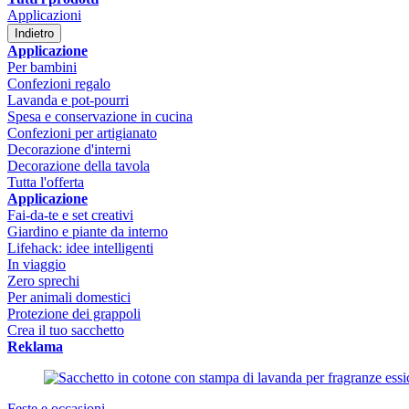
Applicazioni
Indietro
Applicazione
Per bambini
Confezioni regalo
Lavanda e pot-pourri
Spesa e conservazione in cucina
Confezioni per artigianato
Decorazione d'interni
Decorazione della tavola
Tutta l'offerta
Applicazione
Fai-da-te e set creativi
Giardino e piante da interno
Lifehack: idee intelligenti
In viaggio
Zero sprechi
Per animali domestici
Protezione dei grappoli
Crea il tuo sacchetto
Reklama
Feste e occasioni