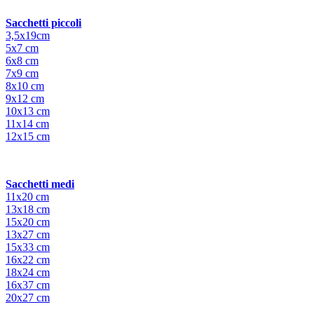
Sacchetti piccoli
3,5x19cm
5x7 cm
6x8 cm
7x9 cm
8x10 cm
9x12 cm
10x13 cm
11x14 cm
12x15 cm
Sacchetti medi
11x20 cm
13x18 cm
15x20 cm
13x27 cm
15x33 cm
16x22 cm
18x24 cm
16x37 cm
20x27 cm