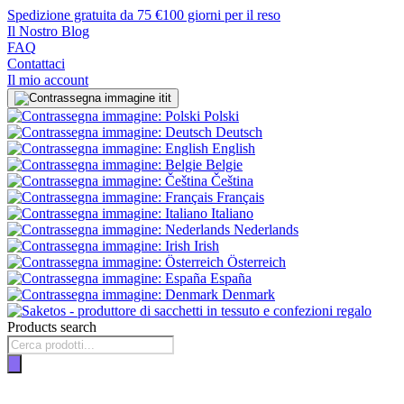
Spedizione gratuita da 75 €
100 giorni per il reso
Il Nostro Blog
FAQ
Contattaci
Il mio account
it
Polski
Deutsch
English
Belgie
Čeština
Français
Italiano
Nederlands
Irish
Österreich
España
Denmark
Products search