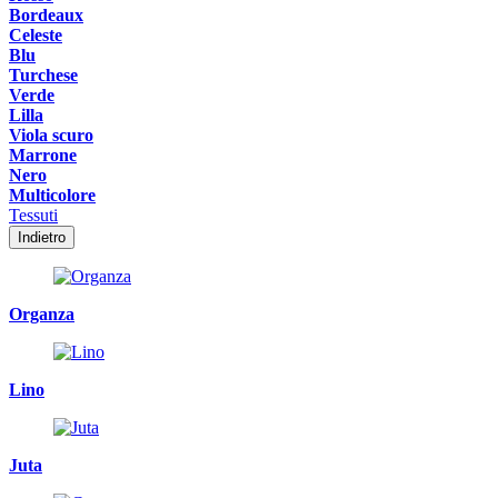
Bordeaux
Celeste
Blu
Turchese
Verde
Lilla
Viola scuro
Marrone
Nero
Multicolore
Tessuti
Indietro
Organza
Lino
Juta