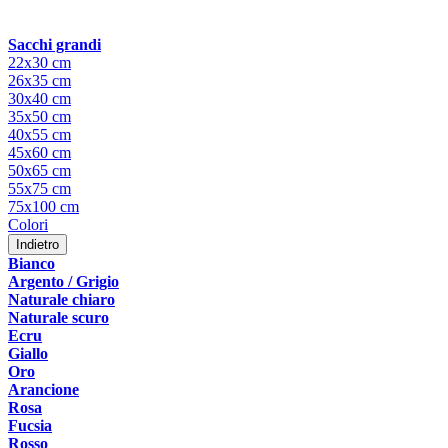
Sacchi grandi
22x30 cm
26x35 cm
30x40 cm
35x50 cm
40x55 cm
45x60 cm
50x65 cm
55x75 cm
75x100 cm
Colori
Indietro
Bianco
Argento / Grigio
Naturale chiaro
Naturale scuro
Ecru
Giallo
Oro
Arancione
Rosa
Fucsia
Rosso