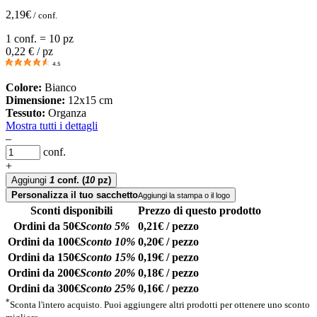
2,19
€
/ conf.
1 conf. = 10 pz
0,22
€ / pz
4.5
Colore:
Bianco
Dimensione:
12x15 cm
Tessuto:
Organza
Mostra tutti i dettagli
–
conf.
+
Aggiungi
1
conf.
(
10
pz)
Personalizza il tuo sacchetto
Aggiungi la stampa o il logo
Sconti disponibili
Prezzo di questo prodotto
Ordini da 50€
Sconto 5%
0,21€ / pezzo
Ordini da 100€
Sconto 10%
0,20€ / pezzo
Ordini da 150€
Sconto 15%
0,19€ / pezzo
Ordini da 200€
Sconto 20%
0,18€ / pezzo
Ordini da 300€
Sconto 25%
0,16€ / pezzo
*
Sconta l'intero acquisto. Puoi aggiungere altri prodotti per ottenere uno sconto