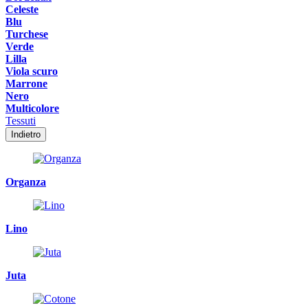
Celeste
Blu
Turchese
Verde
Lilla
Viola scuro
Marrone
Nero
Multicolore
Tessuti
Indietro
Organza
Lino
Juta