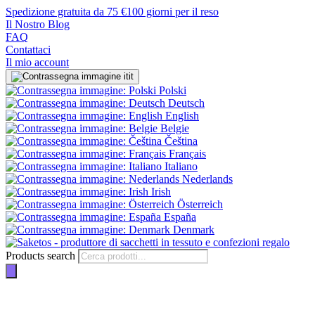
Spedizione gratuita da 75 €
100 giorni per il reso
Il Nostro Blog
FAQ
Contattaci
Il mio account
it
Polski
Deutsch
English
Belgie
Čeština
Français
Italiano
Nederlands
Irish
Österreich
España
Denmark
Products search