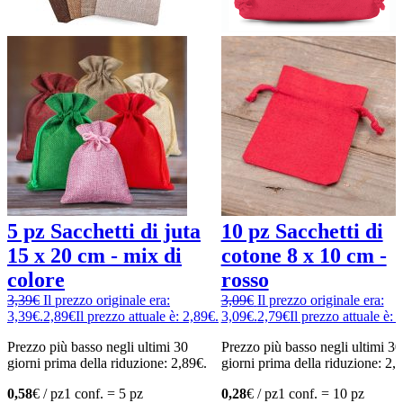
5 pz Sacchetti di juta
10 pz Sacchetti di
15 x 20 cm - mix di
cotone 8 x 10 cm -
colore
rosso
3,39
€
Il prezzo originale era:
3,09
€
Il prezzo originale era:
3,39€.
2,89
€
Il prezzo attuale è: 2,89€.
3,09€.
2,79
€
Il prezzo attuale è: 
Prezzo più basso negli ultimi 30
Prezzo più basso negli ultimi 30
giorni prima della riduzione:
2,89
€
.
giorni prima della riduzione:
2,
0,58
€ / pz
1 conf. = 5 pz
0,28
€ / pz
1 conf. = 10 pz