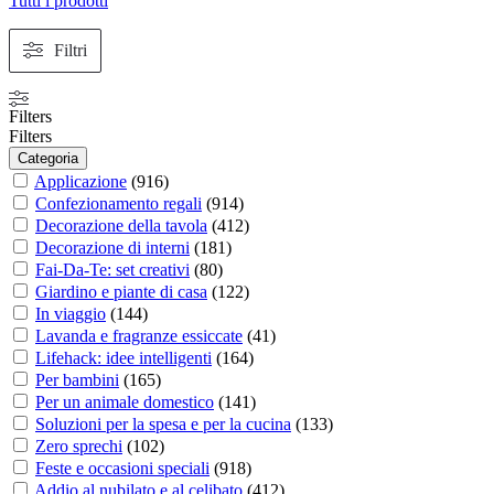
Tutti i prodotti
Filtri
Filters
Filters
Categoria
Applicazione
(
916
)
Confezionamento regali
(
914
)
Decorazione della tavola
(
412
)
Decorazione di interni
(
181
)
Fai-Da-Te: set creativi
(
80
)
Giardino e piante di casa
(
122
)
In viaggio
(
144
)
Lavanda e fragranze essiccate
(
41
)
Lifehack: idee intelligenti
(
164
)
Per bambini
(
165
)
Per un animale domestico
(
141
)
Soluzioni per la spesa e per la cucina
(
133
)
Zero sprechi
(
102
)
Feste e occasioni speciali
(
918
)
Addio al nubilato e al celibato
(
412
)