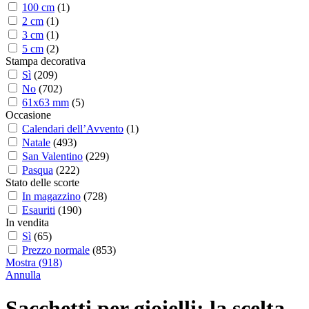
100 cm
(
1
)
2 cm
(
1
)
3 cm
(
1
)
5 cm
(
2
)
Stampa decorativa
Sì
(
209
)
No
(
702
)
61x63 mm
(
5
)
Occasione
Calendari dell’Avvento
(
1
)
Natale
(
493
)
San Valentino
(
229
)
Pasqua
(
222
)
Stato delle scorte
In magazzino
(
728
)
Esauriti
(
190
)
In vendita
Sì
(
65
)
Prezzo normale
(
853
)
Mostra
(
918
)
Annulla
Sacchetti per gioielli: la scelta