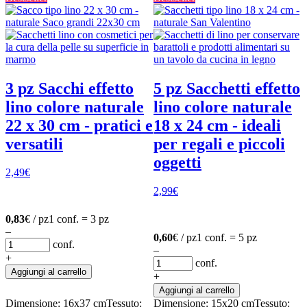
3 pz Sacchi effetto
5 pz Sacchetti effetto
lino colore naturale
lino colore naturale
22 x 30 cm - pratici e
18 x 24 cm - ideali
versatili
per regali e piccoli
oggetti
2,49
€
2,99
€
0,83
€ / pz
1 conf. = 3 pz
–
0,60
€ / pz
1 conf. = 5 pz
conf.
–
+
conf.
Aggiungi al carrello
+
Aggiungi al carrello
Dimensione: 16x37 cm
Tessuto:
Dimensione: 15x20 cm
Tessuto: