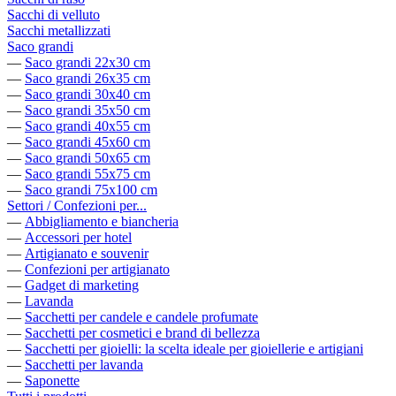
Sacchi di velluto
Sacchi metallizzati
Saco grandi
—
Saco grandi 22x30 cm
—
Saco grandi 26x35 cm
—
Saco grandi 30x40 cm
—
Saco grandi 35x50 cm
—
Saco grandi 40x55 cm
—
Saco grandi 45x60 cm
—
Saco grandi 50x65 cm
—
Saco grandi 55x75 cm
—
Saco grandi 75x100 cm
Settori / Confezioni per...
—
Abbigliamento e biancheria
—
Accessori per hotel
—
Artigianato e souvenir
—
Confezioni per artigianato
—
Gadget di marketing
—
Lavanda
—
Sacchetti per candele e candele profumate
—
Sacchetti per cosmetici e brand di bellezza
—
Sacchetti per gioielli: la scelta ideale per gioiellerie e artigiani
—
Sacchetti per lavanda
—
Saponette