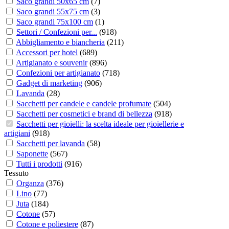
Saco grandi 50x65 cm
(
7
)
Saco grandi 55x75 cm
(
3
)
Saco grandi 75x100 cm
(
1
)
Settori / Confezioni per...
(
918
)
Abbigliamento e biancheria
(
211
)
Accessori per hotel
(
689
)
Artigianato e souvenir
(
896
)
Confezioni per artigianato
(
718
)
Gadget di marketing
(
906
)
Lavanda
(
28
)
Sacchetti per candele e candele profumate
(
504
)
Sacchetti per cosmetici e brand di bellezza
(
918
)
Sacchetti per gioielli: la scelta ideale per gioiellerie e
artigiani
(
918
)
Sacchetti per lavanda
(
58
)
Saponette
(
567
)
Tutti i prodotti
(
916
)
Tessuto
Organza
(
376
)
Lino
(
77
)
Juta
(
184
)
Cotone
(
57
)
Cotone e poliestere
(
87
)