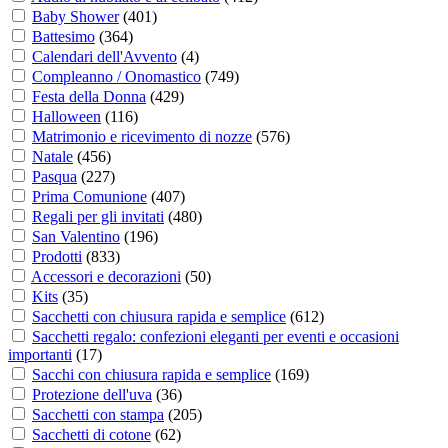
Baby Shower
(
401
)
Battesimo
(
364
)
Calendari dell'Avvento
(
4
)
Compleanno / Onomastico
(
749
)
Festa della Donna
(
429
)
Halloween
(
116
)
Matrimonio e ricevimento di nozze
(
576
)
Natale
(
456
)
Pasqua
(
227
)
Prima Comunione
(
407
)
Regali per gli invitati
(
480
)
San Valentino
(
196
)
Prodotti
(
833
)
Accessori e decorazioni
(
50
)
Kits
(
35
)
Sacchetti con chiusura rapida e semplice
(
612
)
Sacchetti regalo: confezioni eleganti per eventi e occasioni
importanti
(
17
)
Sacchi con chiusura rapida e semplice
(
169
)
Protezione dell'uva
(
36
)
Sacchetti con stampa
(
205
)
Sacchetti di cotone
(
62
)