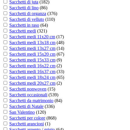
Sacchetti di juta
(
182
)
Sacchetti di lino
(
86
)
Sacchetti di organza
(
376
)
Sacchetti di velluto
(
110
)
Sacchetti in raso
(
64
)
Sacchetti medi
(
321
)
Sacchetti medi 11x20 cm
(
17
)
Sacchetti medi 13x18 cm
(
48
)
Sacchetti medi 13x27 cm
(
14
)
Sacchetti medi 15x20 cm
(
67
)
Sacchetti medi 15x33 cm
(
9
)
Sacchetti medi 16x22 cm
(
2
)
Sacchetti medi 16x37 cm
(
33
)
Sacchetti medi 18x24 cm
(
65
)
Sacchetti medi 20x27 cm
(
2
)
Sacchetti nonwoven
(
15
)
Sacchetti occasionali
(
539
)
Sacchetti da matrimonio
(
84
)
Sacchetti di Natale
(
336
)
San Valentino
(
120
)
Sacchetti per colore
(
868
)
Sacchetti arancioni
(
1
)
Sacchetti argento / grigio
(
64
)