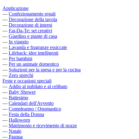
Applicazione
—
Confezionamento regali
—
Decorazione della tavola
—
Decorazione di interni
—
Fai-Da-Te: set creativi
—
Giardino e piante di casa
—
In viaggio
—
Lavanda e fragranze essiccate
—
Lifehack: idee intelligenti
—
Per bambini
—
Per un animale domestico
—
Soluzioni per la spesa e per la cucina
—
Zero sprechi
Feste e occasioni speciali
—
Addio al nubilato e al celibato
—
Baby Shower
—
Battesimo
—
Calendari dell'Avvento
—
Compleanno / Onomastico
—
Festa della Donna
—
Halloween
—
Matrimonio e ricevimento di nozze
—
Natale
—
Pasqua