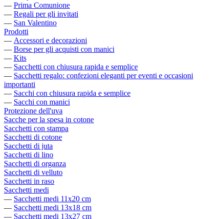
—
Prima Comunione
—
Regali per gli invitati
—
San Valentino
Prodotti
—
Accessori e decorazioni
—
Borse per gli acquisti con manici
—
Kits
—
Sacchetti con chiusura rapida e semplice
—
Sacchetti regalo: confezioni eleganti per eventi e occasioni
importanti
—
Sacchi con chiusura rapida e semplice
—
Sacchi con manici
Protezione dell'uva
Sacche per la spesa in cotone
Sacchetti con stampa
Sacchetti di cotone
Sacchetti di juta
Sacchetti di lino
Sacchetti di organza
Sacchetti di velluto
Sacchetti in raso
Sacchetti medi
—
Sacchetti medi 11x20 cm
—
Sacchetti medi 13x18 cm
—
Sacchetti medi 13x27 cm