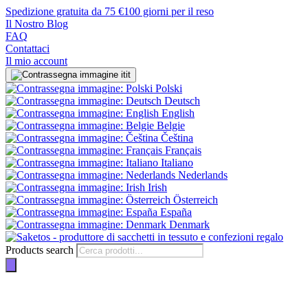
Spedizione gratuita da 75 €
100 giorni per il reso
Il Nostro Blog
FAQ
Contattaci
Il mio account
it
Polski
Deutsch
English
Belgie
Čeština
Français
Italiano
Nederlands
Irish
Österreich
España
Denmark
Products search