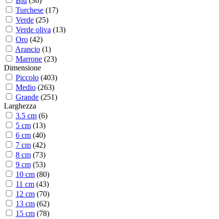
Blu
(
36
)
Turchese
(
17
)
Verde
(
25
)
Verde oliva
(
13
)
Oro
(
42
)
Arancio
(
1
)
Marrone
(
23
)
Dimensione
Piccolo
(
403
)
Medio
(
263
)
Grande
(
251
)
Larghezza
3.5 cm
(
6
)
5 cm
(
13
)
6 cm
(
40
)
7 cm
(
42
)
8 cm
(
73
)
9 cm
(
53
)
10 cm
(
80
)
11 cm
(
43
)
12 cm
(
70
)
13 cm
(
62
)
15 cm
(
78
)