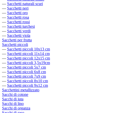
—
Sacchetti naturali scuri
—
Sacchetti neri
—
Sacchetti oro
—
Sacchetti rosa
—
Sacchetti rossi
—
Sacchetti turchesi
—
Sacchetti verdi
—
Sacchetti viola
Sacchetti per frutta
Sacchetti piccoli
—
Sacchetti piccoli 10x13 cm
—
Sacchetti piccoli 11x14 cm
—
Sacchetti piccoli 12x15 cm
—
Sacchetti piccoli 3,5x19cm
—
Sacchetti piccoli 5x7 cm
—
Sacchetti piccoli 6x8 cm
—
Sacchetti piccoli 7x9 cm
—
Sacchetti piccoli 8x10 cm
—
Sacchetti piccoli 9x12 cm
Sacchettini metallizzato
Sacchi di cotone
Sacchi di iuta
Sacchi di lino
Sacchi di organza
Sacchi di raso