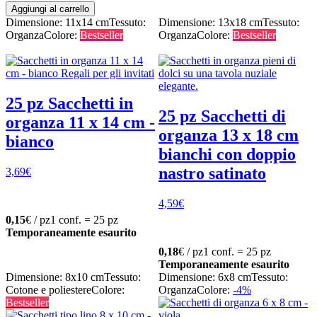
Aggiungi al carrello
Dimensione: 11x14 cm
Tessuto:
Dimensione: 13x18 cm
Tessuto:
Organza
Colore:
Bestseller
Organza
Colore:
Bestseller
25 pz Sacchetti in
25 pz Sacchetti di
organza 11 x 14 cm -
organza 13 x 18 cm
bianco
bianchi con doppio
nastro satinato
3,69
€
4,59
€
0,15
€ / pz
1 conf. = 25 pz
Temporaneamente esaurito
0,18
€ / pz
1 conf. = 25 pz
Temporaneamente esaurito
Dimensione: 8x10 cm
Tessuto:
Dimensione: 6x8 cm
Tessuto:
Cotone e poliestere
Colore:
Organza
Colore:
-4%
Bestseller