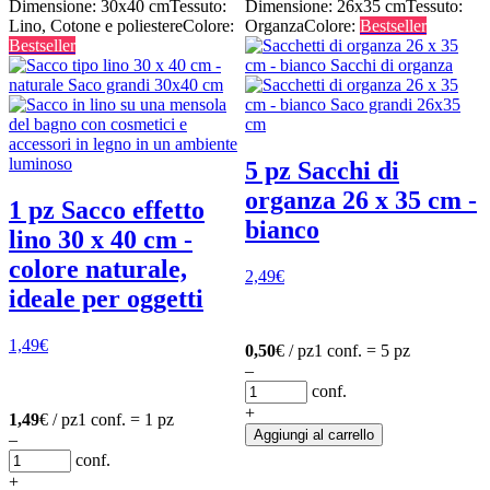
Dimensione: 30x40 cm
Tessuto:
Dimensione: 26x35 cm
Tessuto:
Lino, Cotone e poliestere
Colore:
Organza
Colore:
Bestseller
Bestseller
5 pz Sacchi di
organza 26 x 35 cm -
1 pz Sacco effetto
bianco
lino 30 x 40 cm -
colore naturale,
2,49
€
ideale per oggetti
1,49
€
0,50
€ / pz
1 conf. = 5 pz
–
conf.
+
1,49
€ / pz
1 conf. = 1 pz
Aggiungi al carrello
–
conf.
+