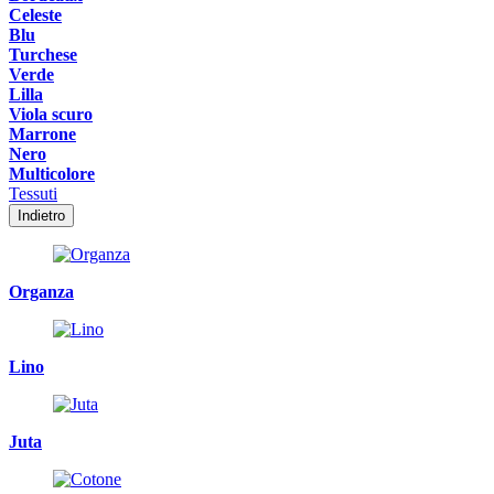
Celeste
Blu
Turchese
Verde
Lilla
Viola scuro
Marrone
Nero
Multicolore
Tessuti
Indietro
Organza
Lino
Juta