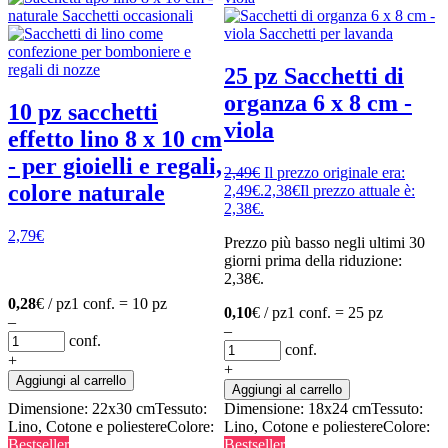
25 pz Sacchetti di
organza 6 x 8 cm -
10 pz sacchetti
viola
effetto lino 8 x 10 cm
- per gioielli e regali,
2,49
€
Il prezzo originale era:
colore naturale
2,49€.
2,38
€
Il prezzo attuale è:
2,38€.
2,79
€
Prezzo più basso negli ultimi 30
giorni prima della riduzione:
2,38
€
.
0,28
€ / pz
1 conf. = 10 pz
0,10
€ / pz
1 conf. = 25 pz
–
–
conf.
conf.
+
+
Aggiungi al carrello
Aggiungi al carrello
Dimensione: 22x30 cm
Tessuto:
Dimensione: 18x24 cm
Tessuto:
Lino, Cotone e poliestere
Colore:
Lino, Cotone e poliestere
Colore:
Bestseller
Bestseller