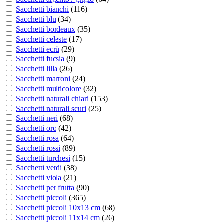
Sacchetti bianchi
(
116
)
Sacchetti blu
(
34
)
Sacchetti bordeaux
(
35
)
Sacchetti celeste
(
17
)
Sacchetti ecrù
(
29
)
Sacchetti fucsia
(
9
)
Sacchetti lilla
(
26
)
Sacchetti marroni
(
24
)
Sacchetti multicolore
(
32
)
Sacchetti naturali chiari
(
153
)
Sacchetti naturali scuri
(
25
)
Sacchetti neri
(
68
)
Sacchetti oro
(
42
)
Sacchetti rosa
(
64
)
Sacchetti rossi
(
89
)
Sacchetti turchesi
(
15
)
Sacchetti verdi
(
38
)
Sacchetti viola
(
21
)
Sacchetti per frutta
(
90
)
Sacchetti piccoli
(
365
)
Sacchetti piccoli 10x13 cm
(
68
)
Sacchetti piccoli 11x14 cm
(
26
)