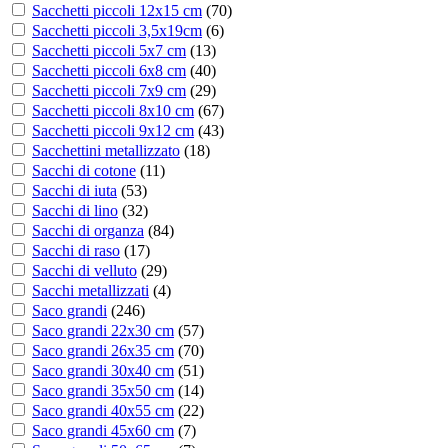
Sacchetti piccoli 12x15 cm
(
70
)
Sacchetti piccoli 3,5x19cm
(
6
)
Sacchetti piccoli 5x7 cm
(
13
)
Sacchetti piccoli 6x8 cm
(
40
)
Sacchetti piccoli 7x9 cm
(
29
)
Sacchetti piccoli 8x10 cm
(
67
)
Sacchetti piccoli 9x12 cm
(
43
)
Sacchettini metallizzato
(
18
)
Sacchi di cotone
(
11
)
Sacchi di iuta
(
53
)
Sacchi di lino
(
32
)
Sacchi di organza
(
84
)
Sacchi di raso
(
17
)
Sacchi di velluto
(
29
)
Sacchi metallizzati
(
4
)
Saco grandi
(
246
)
Saco grandi 22x30 cm
(
57
)
Saco grandi 26x35 cm
(
70
)
Saco grandi 30x40 cm
(
51
)
Saco grandi 35x50 cm
(
14
)
Saco grandi 40x55 cm
(
22
)
Saco grandi 45x60 cm
(
7
)