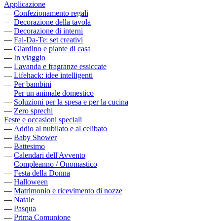
Applicazione
—
Confezionamento regali
—
Decorazione della tavola
—
Decorazione di interni
—
Fai-Da-Te: set creativi
—
Giardino e piante di casa
—
In viaggio
—
Lavanda e fragranze essiccate
—
Lifehack: idee intelligenti
—
Per bambini
—
Per un animale domestico
—
Soluzioni per la spesa e per la cucina
—
Zero sprechi
Feste e occasioni speciali
—
Addio al nubilato e al celibato
—
Baby Shower
—
Battesimo
—
Calendari dell'Avvento
—
Compleanno / Onomastico
—
Festa della Donna
—
Halloween
—
Matrimonio e ricevimento di nozze
—
Natale
—
Pasqua
—
Prima Comunione