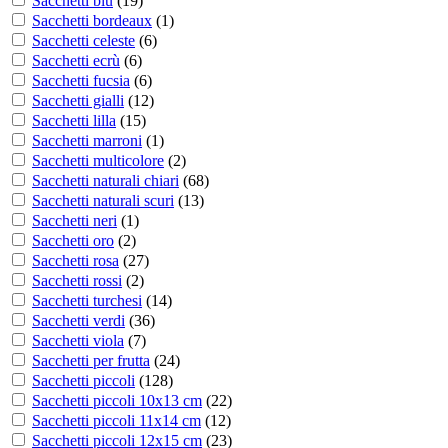
Sacchetti blu
(
19
)
Sacchetti bordeaux
(
1
)
Sacchetti celeste
(
6
)
Sacchetti ecrù
(
6
)
Sacchetti fucsia
(
6
)
Sacchetti gialli
(
12
)
Sacchetti lilla
(
15
)
Sacchetti marroni
(
1
)
Sacchetti multicolore
(
2
)
Sacchetti naturali chiari
(
68
)
Sacchetti naturali scuri
(
13
)
Sacchetti neri
(
1
)
Sacchetti oro
(
2
)
Sacchetti rosa
(
27
)
Sacchetti rossi
(
2
)
Sacchetti turchesi
(
14
)
Sacchetti verdi
(
36
)
Sacchetti viola
(
7
)
Sacchetti per frutta
(
24
)
Sacchetti piccoli
(
128
)
Sacchetti piccoli 10x13 cm
(
22
)
Sacchetti piccoli 11x14 cm
(
12
)
Sacchetti piccoli 12x15 cm
(
23
)