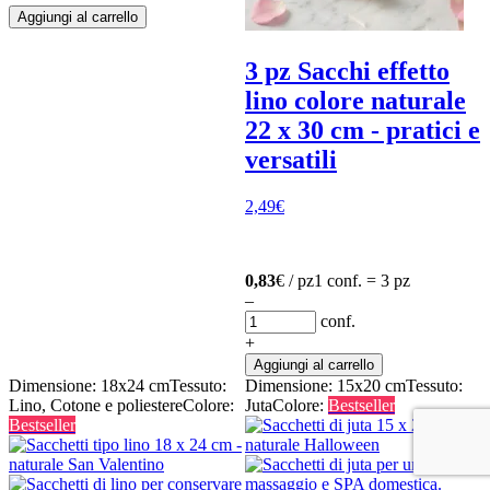
Aggiungi al carrello
3 pz Sacchi effetto
lino colore naturale
22 x 30 cm - pratici e
versatili
2,49
€
0,83
€ / pz
1 conf. = 3 pz
–
conf.
+
Aggiungi al carrello
Dimensione: 18x24 cm
Tessuto:
Dimensione: 15x20 cm
Tessuto:
Lino, Cotone e poliestere
Colore:
Juta
Colore:
Bestseller
Bestseller