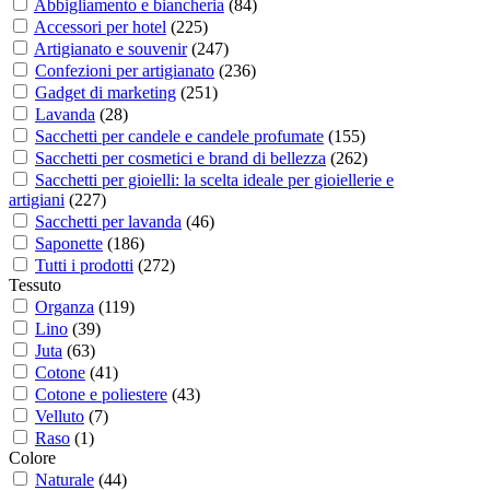
Abbigliamento e biancheria
(
84
)
Accessori per hotel
(
225
)
Artigianato e souvenir
(
247
)
Confezioni per artigianato
(
236
)
Gadget di marketing
(
251
)
Lavanda
(
28
)
Sacchetti per candele e candele profumate
(
155
)
Sacchetti per cosmetici e brand di bellezza
(
262
)
Sacchetti per gioielli: la scelta ideale per gioiellerie e
artigiani
(
227
)
Sacchetti per lavanda
(
46
)
Saponette
(
186
)
Tutti i prodotti
(
272
)
Tessuto
Organza
(
119
)
Lino
(
39
)
Juta
(
63
)
Cotone
(
41
)
Cotone e poliestere
(
43
)
Velluto
(
7
)
Raso
(
1
)
Colore
Naturale
(
44
)