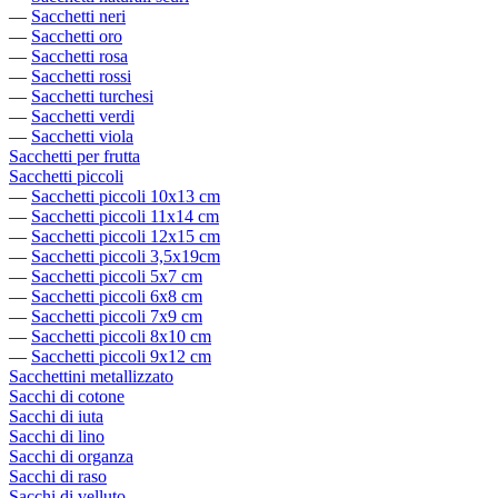
—
Sacchetti neri
—
Sacchetti oro
—
Sacchetti rosa
—
Sacchetti rossi
—
Sacchetti turchesi
—
Sacchetti verdi
—
Sacchetti viola
Sacchetti per frutta
Sacchetti piccoli
—
Sacchetti piccoli 10x13 cm
—
Sacchetti piccoli 11x14 cm
—
Sacchetti piccoli 12x15 cm
—
Sacchetti piccoli 3,5x19cm
—
Sacchetti piccoli 5x7 cm
—
Sacchetti piccoli 6x8 cm
—
Sacchetti piccoli 7x9 cm
—
Sacchetti piccoli 8x10 cm
—
Sacchetti piccoli 9x12 cm
Sacchettini metallizzato
Sacchi di cotone
Sacchi di iuta
Sacchi di lino
Sacchi di organza
Sacchi di raso
Sacchi di velluto