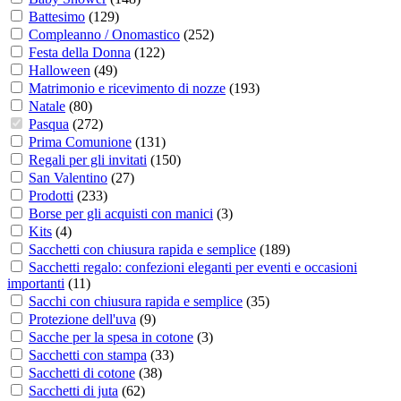
Battesimo
(
129
)
Compleanno / Onomastico
(
252
)
Festa della Donna
(
122
)
Halloween
(
49
)
Matrimonio e ricevimento di nozze
(
193
)
Natale
(
80
)
Pasqua
(
272
)
Prima Comunione
(
131
)
Regali per gli invitati
(
150
)
San Valentino
(
27
)
Prodotti
(
233
)
Borse per gli acquisti con manici
(
3
)
Kits
(
4
)
Sacchetti con chiusura rapida e semplice
(
189
)
Sacchetti regalo: confezioni eleganti per eventi e occasioni
importanti
(
11
)
Sacchi con chiusura rapida e semplice
(
35
)
Protezione dell'uva
(
9
)
Sacche per la spesa in cotone
(
3
)
Sacchetti con stampa
(
33
)
Sacchetti di cotone
(
38
)
Sacchetti di juta
(
62
)