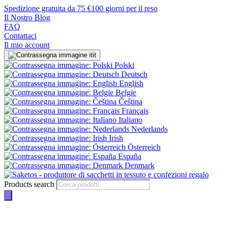
Spedizione gratuita da 75 €
100 giorni per il reso
Il Nostro Blog
FAQ
Contattaci
Il mio account
it
Polski
Deutsch
English
Belgie
Čeština
Français
Italiano
Nederlands
Irish
Österreich
España
Denmark
Products search