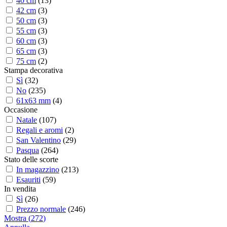
40 cm
(
13
)
42 cm
(
3
)
50 cm
(
3
)
55 cm
(
3
)
60 cm
(
3
)
65 cm
(
3
)
75 cm
(
2
)
Stampa decorativa
Sì
(
32
)
No
(
235
)
61x63 mm
(
4
)
Occasione
Natale
(
107
)
Regali e aromi
(
2
)
San Valentino
(
29
)
Pasqua
(
264
)
Stato delle scorte
In magazzino
(
213
)
Esauriti
(
59
)
In vendita
Sì
(
26
)
Prezzo normale
(
246
)
Mostra
(
272
)