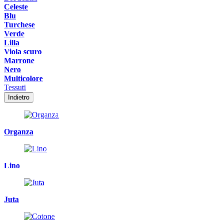
Celeste
Blu
Turchese
Verde
Lilla
Viola scuro
Marrone
Nero
Multicolore
Tessuti
Indietro
Organza
Lino
Juta