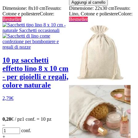
Aggiungi al carrello
Dimensione: 8x10 cm
Tessuto:
Dimensione: 22x30 cm
Tessuto:
Cotone e poliestere
Colore:
Lino, Cotone e poliestere
Colore:
Bestseller
Bestseller
10 pz sacchetti
effetto lino 8 x 10 cm
- per gioielli e regali,
colore naturale
2,79
€
0,28
€ / pz
1 conf. = 10 pz
–
conf.
+