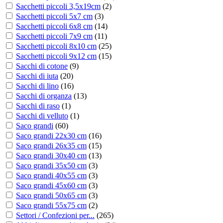
Sacchetti piccoli 3,5x19cm
(
2
)
Sacchetti piccoli 5x7 cm
(
3
)
Sacchetti piccoli 6x8 cm
(
14
)
Sacchetti piccoli 7x9 cm
(
11
)
Sacchetti piccoli 8x10 cm
(
25
)
Sacchetti piccoli 9x12 cm
(
15
)
Sacchi di cotone
(
9
)
Sacchi di iuta
(
20
)
Sacchi di lino
(
16
)
Sacchi di organza
(
13
)
Sacchi di raso
(
1
)
Sacchi di velluto
(
1
)
Saco grandi
(
60
)
Saco grandi 22x30 cm
(
16
)
Saco grandi 26x35 cm
(
15
)
Saco grandi 30x40 cm
(
13
)
Saco grandi 35x50 cm
(
3
)
Saco grandi 40x55 cm
(
3
)
Saco grandi 45x60 cm
(
3
)
Saco grandi 50x65 cm
(
3
)
Saco grandi 55x75 cm
(
2
)
Settori / Confezioni per...
(
265
)