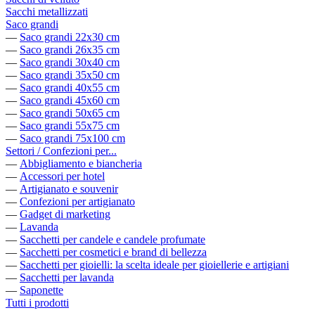
Sacchi metallizzati
Saco grandi
—
Saco grandi 22x30 cm
—
Saco grandi 26x35 cm
—
Saco grandi 30x40 cm
—
Saco grandi 35x50 cm
—
Saco grandi 40x55 cm
—
Saco grandi 45x60 cm
—
Saco grandi 50x65 cm
—
Saco grandi 55x75 cm
—
Saco grandi 75x100 cm
Settori / Confezioni per...
—
Abbigliamento e biancheria
—
Accessori per hotel
—
Artigianato e souvenir
—
Confezioni per artigianato
—
Gadget di marketing
—
Lavanda
—
Sacchetti per candele e candele profumate
—
Sacchetti per cosmetici e brand di bellezza
—
Sacchetti per gioielli: la scelta ideale per gioiellerie e artigiani
—
Sacchetti per lavanda
—
Saponette
Tutti i prodotti