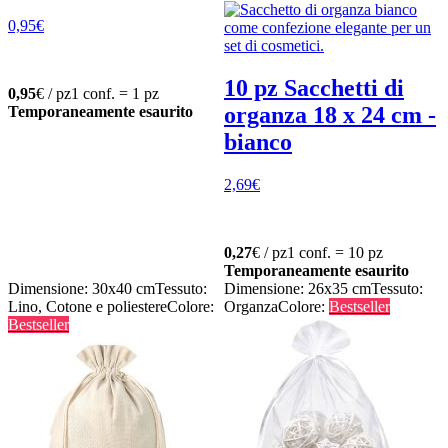
0,95
€
10 pz Sacchetti di
0,95
€ / pz
1 conf. = 1 pz
organza 18 x 24 cm -
Temporaneamente esaurito
bianco
2,69
€
0,27
€ / pz
1 conf. = 10 pz
Temporaneamente esaurito
Dimensione: 30x40 cm
Tessuto:
Dimensione: 26x35 cm
Tessuto:
Lino, Cotone e poliestere
Colore:
Organza
Colore:
Bestseller
Bestseller