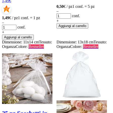
1,49
€
0,50
€ / pz
1 conf. = 5 pz
–
conf.
1,49
€ / pz
1 conf. = 1 pz
+
–
Aggiungi al carrello
conf.
+
Aggiungi al carrello
Dimensione: 11x14 cm
Tessuto:
Dimensione: 13x18 cm
Tessuto:
Organza
Colore:
Bestseller
Organza
Colore:
Bestseller