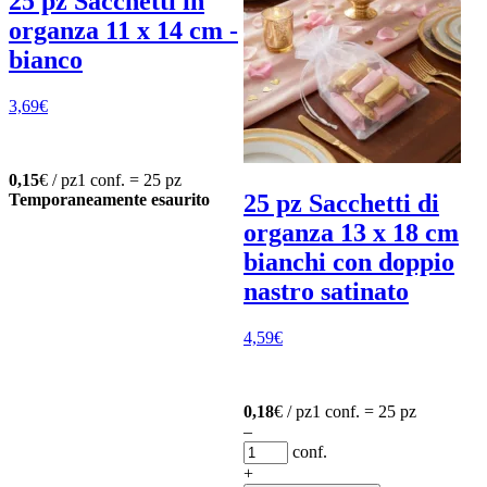
25 pz Sacchetti in
organza 11 x 14 cm -
bianco
3,69
€
0,15
€ / pz
1 conf. = 25 pz
25 pz Sacchetti di
Temporaneamente esaurito
organza 13 x 18 cm
bianchi con doppio
nastro satinato
4,59
€
0,18
€ / pz
1 conf. = 25 pz
–
conf.
+