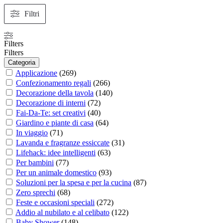
Filtri
Filters
Filters
Categoria
Applicazione
(
269
)
Confezionamento regali
(
266
)
Decorazione della tavola
(
140
)
Decorazione di interni
(
72
)
Fai-Da-Te: set creativi
(
40
)
Giardino e piante di casa
(
64
)
In viaggio
(
71
)
Lavanda e fragranze essiccate
(
31
)
Lifehack: idee intelligenti
(
63
)
Per bambini
(
77
)
Per un animale domestico
(
93
)
Soluzioni per la spesa e per la cucina
(
87
)
Zero sprechi
(
68
)
Feste e occasioni speciali
(
272
)
Addio al nubilato e al celibato
(
122
)
Baby Shower
(
148
)