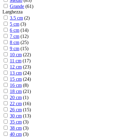
Medio
(
83
)
Grande
(
61
)
Larghezza
3.5 cm
(
2
)
5 cm
(
3
)
6 cm
(
14
)
7 cm
(
12
)
8 cm
(
25
)
9 cm
(
15
)
10 cm
(
22
)
11 cm
(
17
)
12 cm
(
23
)
13 cm
(
24
)
15 cm
(
24
)
16 cm
(
8
)
18 cm
(
21
)
20 cm
(
1
)
22 cm
(
16
)
26 cm
(
15
)
30 cm
(
13
)
35 cm
(
3
)
38 cm
(
3
)
40 cm
(
3
)