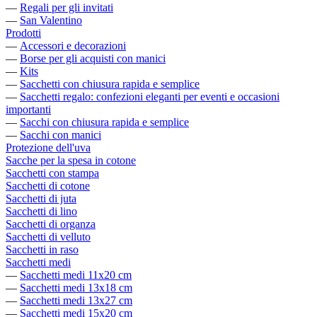
—
Regali per gli invitati
—
San Valentino
Prodotti
—
Accessori e decorazioni
—
Borse per gli acquisti con manici
—
Kits
—
Sacchetti con chiusura rapida e semplice
—
Sacchetti regalo: confezioni eleganti per eventi e occasioni
importanti
—
Sacchi con chiusura rapida e semplice
—
Sacchi con manici
Protezione dell'uva
Sacche per la spesa in cotone
Sacchetti con stampa
Sacchetti di cotone
Sacchetti di juta
Sacchetti di lino
Sacchetti di organza
Sacchetti di velluto
Sacchetti in raso
Sacchetti medi
—
Sacchetti medi 11x20 cm
—
Sacchetti medi 13x18 cm
—
Sacchetti medi 13x27 cm
—
Sacchetti medi 15x20 cm