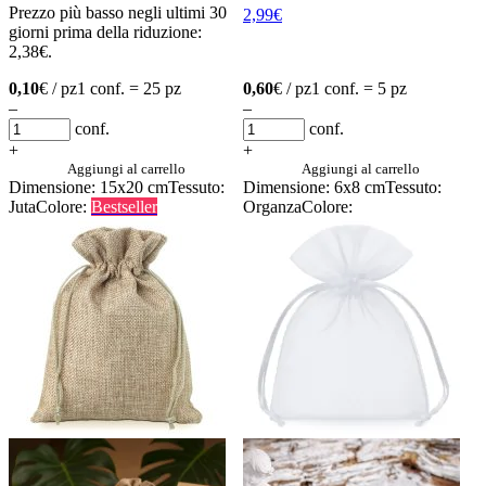
Prezzo più basso negli ultimi 30
2,99
€
giorni prima della riduzione:
2,38
€
.
0,10
€ / pz
1 conf. = 25 pz
0,60
€ / pz
1 conf. = 5 pz
–
–
conf.
conf.
+
+
Aggiungi al carrello
Aggiungi al carrello
Dimensione: 15x20 cm
Tessuto:
Dimensione: 6x8 cm
Tessuto:
Juta
Colore:
Bestseller
Organza
Colore: