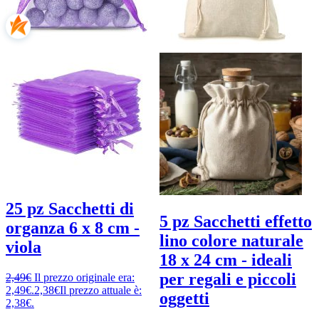
25 pz Sacchetti di
5 pz Sacchetti effetto
organza 6 x 8 cm -
lino colore naturale
viola
18 x 24 cm - ideali
per regali e piccoli
2,49
€
Il prezzo originale era:
2,49€.
2,38
€
Il prezzo attuale è:
oggetti
2,38€.