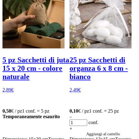
5 pz Sacchetti di juta
25 pz Sacchetti di
15 x 20 cm - colore
organza 6 x 8 cm -
naturale
bianco
2,89
€
2,49
€
0,58
€ / pz
1 conf. = 5 pz
0,10
€ / pz
1 conf. = 25 pz
Temporaneamente esaurito
–
conf.
+
Aggiungi al carrello