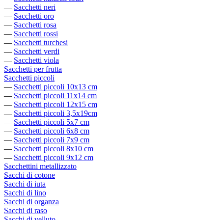
—
Sacchetti neri
—
Sacchetti oro
—
Sacchetti rosa
—
Sacchetti rossi
—
Sacchetti turchesi
—
Sacchetti verdi
—
Sacchetti viola
Sacchetti per frutta
Sacchetti piccoli
—
Sacchetti piccoli 10x13 cm
—
Sacchetti piccoli 11x14 cm
—
Sacchetti piccoli 12x15 cm
—
Sacchetti piccoli 3,5x19cm
—
Sacchetti piccoli 5x7 cm
—
Sacchetti piccoli 6x8 cm
—
Sacchetti piccoli 7x9 cm
—
Sacchetti piccoli 8x10 cm
—
Sacchetti piccoli 9x12 cm
Sacchettini metallizzato
Sacchi di cotone
Sacchi di iuta
Sacchi di lino
Sacchi di organza
Sacchi di raso
Sacchi di velluto