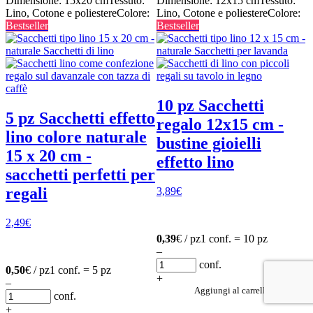
Dimensione: 15x20 cm
Tessuto:
Dimensione: 12x15 cm
Tessuto:
Lino, Cotone e poliestere
Colore:
Lino, Cotone e poliestere
Colore:
Bestseller
Bestseller
10 pz Sacchetti
5 pz Sacchetti effetto
regalo 12x15 cm -
lino colore naturale
bustine gioielli
15 x 20 cm -
effetto lino
sacchetti perfetti per
regali
3,89
€
2,49
€
0,39
€ / pz
1 conf. = 10 pz
–
conf.
0,50
€ / pz
1 conf. = 5 pz
+
–
Aggiungi al carrello
conf.
+