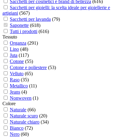
Sacchetti per cosmetici e brand di bellezza
(
616
)
Sacchetti per gioielli: la scelta ideale per gioiellerie e
artigiani
(
567
)
Sacchetti per lavanda
(
79
)
Saponette
(
618
)
Tutti i prodotti
(
616
)
Tessuto
Organza
(
291
)
Lino
(
48
)
Juta
(
117
)
Cotone
(
55
)
Cotone e poliestere
(
53
)
Velluto
(
65
)
Raso
(
35
)
Metallico
(
11
)
Jeans
(
4
)
Nonwoven
(
1
)
Colore
Naturale
(
66
)
Naturale scuro
(
20
)
Naturale chiaro
(
34
)
Bianco
(
72
)
Nero
(
60
)