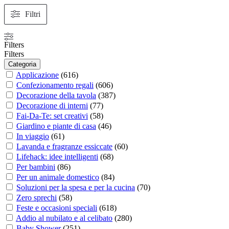
Filtri
Filters
Filters
Categoria
Applicazione
(
616
)
Confezionamento regali
(
606
)
Decorazione della tavola
(
387
)
Decorazione di interni
(
77
)
Fai-Da-Te: set creativi
(
58
)
Giardino e piante di casa
(
46
)
In viaggio
(
61
)
Lavanda e fragranze essiccate
(
60
)
Lifehack: idee intelligenti
(
68
)
Per bambini
(
86
)
Per un animale domestico
(
84
)
Soluzioni per la spesa e per la cucina
(
70
)
Zero sprechi
(
58
)
Feste e occasioni speciali
(
618
)
Addio al nubilato e al celibato
(
280
)
Baby Shower
(
251
)