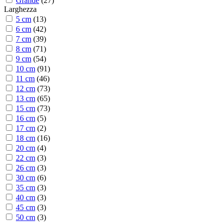
Grande
(
27
)
Larghezza
5 cm
(
13
)
6 cm
(
42
)
7 cm
(
39
)
8 cm
(
71
)
9 cm
(
54
)
10 cm
(
91
)
11 cm
(
46
)
12 cm
(
73
)
13 cm
(
65
)
15 cm
(
73
)
16 cm
(
5
)
17 cm
(
2
)
18 cm
(
16
)
20 cm
(
4
)
22 cm
(
3
)
26 cm
(
3
)
30 cm
(
6
)
35 cm
(
3
)
40 cm
(
3
)
45 cm
(
3
)
50 cm
(
3
)