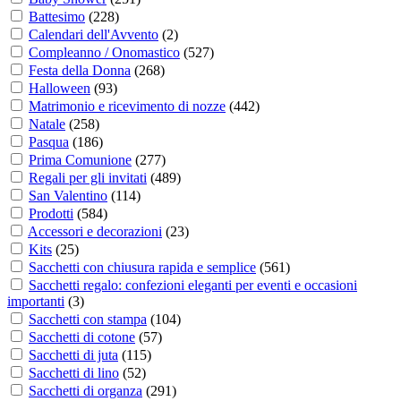
Battesimo
(
228
)
Calendari dell'Avvento
(
2
)
Compleanno / Onomastico
(
527
)
Festa della Donna
(
268
)
Halloween
(
93
)
Matrimonio e ricevimento di nozze
(
442
)
Natale
(
258
)
Pasqua
(
186
)
Prima Comunione
(
277
)
Regali per gli invitati
(
489
)
San Valentino
(
114
)
Prodotti
(
584
)
Accessori e decorazioni
(
23
)
Kits
(
25
)
Sacchetti con chiusura rapida e semplice
(
561
)
Sacchetti regalo: confezioni eleganti per eventi e occasioni
importanti
(
3
)
Sacchetti con stampa
(
104
)
Sacchetti di cotone
(
57
)
Sacchetti di juta
(
115
)
Sacchetti di lino
(
52
)
Sacchetti di organza
(
291
)