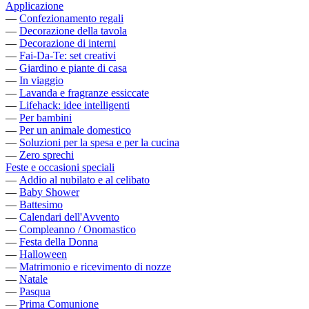
Applicazione
—
Confezionamento regali
—
Decorazione della tavola
—
Decorazione di interni
—
Fai-Da-Te: set creativi
—
Giardino e piante di casa
—
In viaggio
—
Lavanda e fragranze essiccate
—
Lifehack: idee intelligenti
—
Per bambini
—
Per un animale domestico
—
Soluzioni per la spesa e per la cucina
—
Zero sprechi
Feste e occasioni speciali
—
Addio al nubilato e al celibato
—
Baby Shower
—
Battesimo
—
Calendari dell'Avvento
—
Compleanno / Onomastico
—
Festa della Donna
—
Halloween
—
Matrimonio e ricevimento di nozze
—
Natale
—
Pasqua
—
Prima Comunione