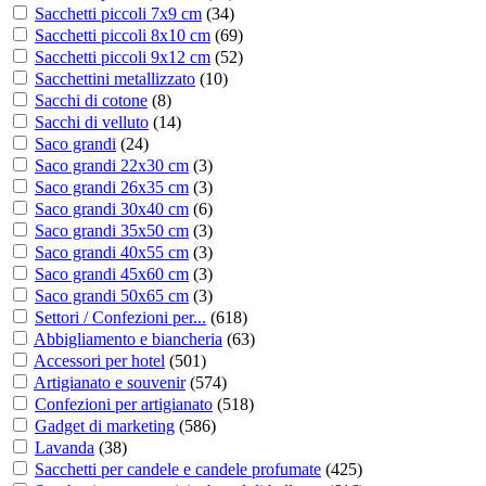
Sacchetti piccoli 7x9 cm
(
34
)
Sacchetti piccoli 8x10 cm
(
69
)
Sacchetti piccoli 9x12 cm
(
52
)
Sacchettini metallizzato
(
10
)
Sacchi di cotone
(
8
)
Sacchi di velluto
(
14
)
Saco grandi
(
24
)
Saco grandi 22x30 cm
(
3
)
Saco grandi 26x35 cm
(
3
)
Saco grandi 30x40 cm
(
6
)
Saco grandi 35x50 cm
(
3
)
Saco grandi 40x55 cm
(
3
)
Saco grandi 45x60 cm
(
3
)
Saco grandi 50x65 cm
(
3
)
Settori / Confezioni per...
(
618
)
Abbigliamento e biancheria
(
63
)
Accessori per hotel
(
501
)
Artigianato e souvenir
(
574
)
Confezioni per artigianato
(
518
)
Gadget di marketing
(
586
)
Lavanda
(
38
)
Sacchetti per candele e candele profumate
(
425
)