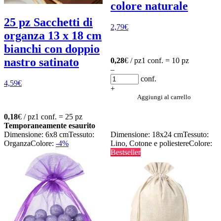
colore naturale
25 pz Sacchetti di
2,79
€
organza 13 x 18 cm
bianchi con doppio
nastro satinato
0,28
€ / pz
1 conf. = 10 pz
–
conf.
4,59
€
+
Aggiungi al carrello
0,18
€ / pz
1 conf. = 25 pz
Temporaneamente esaurito
Dimensione: 6x8 cm
Tessuto:
Dimensione: 18x24 cm
Tessuto:
Organza
Colore:
-4%
Lino, Cotone e poliestere
Colore:
Bestseller