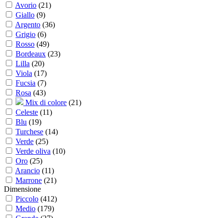
Avorio
(
21
)
Giallo
(
9
)
Argento
(
36
)
Grigio
(
6
)
Rosso
(
49
)
Bordeaux
(
23
)
Lilla
(
20
)
Viola
(
17
)
Fucsia
(
7
)
Rosa
(
43
)
Mix di colore
(
21
)
Celeste
(
11
)
Blu
(
19
)
Turchese
(
14
)
Verde
(
25
)
Verde oliva
(
10
)
Oro
(
25
)
Arancio
(
11
)
Marrone
(
21
)
Dimensione
Piccolo
(
412
)
Medio
(
179
)