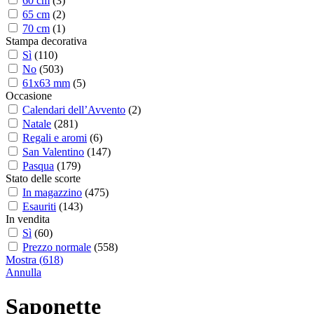
60 cm
(
3
)
65 cm
(
2
)
70 cm
(
1
)
Stampa decorativa
Sì
(
110
)
No
(
503
)
61x63 mm
(
5
)
Occasione
Calendari dell’Avvento
(
2
)
Natale
(
281
)
Regali e aromi
(
6
)
San Valentino
(
147
)
Pasqua
(
179
)
Stato delle scorte
In magazzino
(
475
)
Esauriti
(
143
)
In vendita
Sì
(
60
)
Prezzo normale
(
558
)
Mostra
(
618
)
Annulla
Saponette