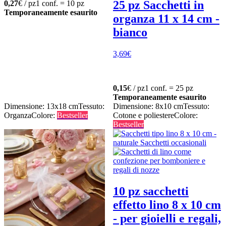
25 pz Sacchetti in
0,27
€ / pz
1 conf. = 10 pz
Temporaneamente esaurito
organza 11 x 14 cm -
bianco
3,69
€
0,15
€ / pz
1 conf. = 25 pz
Temporaneamente esaurito
Dimensione: 13x18 cm
Tessuto:
Dimensione: 8x10 cm
Tessuto:
Organza
Colore:
Bestseller
Cotone e poliestere
Colore:
Bestseller
10 pz sacchetti
effetto lino 8 x 10 cm
- per gioielli e regali,