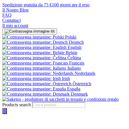
Spedizione gratuita da 75 €
100 giorni per il reso
Il Nostro Blog
FAQ
Contattaci
Il mio account
it
Polski
Deutsch
English
Belgie
Čeština
Français
Italiano
Nederlands
Irish
Österreich
España
Denmark
Products search