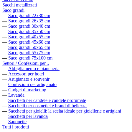
Sacchi metallizzati
Saco grandi
—
Saco grandi 22x30 cm
—
Saco grandi 26x35 cm
—
Saco grandi 30x40 cm
—
Saco grandi 35x50 cm
—
Saco grandi 40x55 cm
—
Saco grandi 45x60 cm
—
Saco grandi 50x65 cm
—
Saco grandi 55x75 cm
—
Saco grandi 75x100 cm
Settori / Confezioni per...
—
Abbigliamento e biancheria
—
Accessori per hotel
—
Artigianato e souvenir
—
Confezioni per artigianato
—
Gadget di marketing
—
Lavanda
—
Sacchetti per candele e candele profumate
—
Sacchetti per cosmetici e brand di bellezza
—
Sacchetti per gioielli: la scelta ideale per gioiellerie e artigiani
—
Sacchetti per lavanda
—
Saponette
Tutti i prodotti