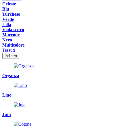
Celeste
Blu
Turchese
Verde
Lilla
Viola scuro
Marrone
Nero
Multicolore
Tessuti
Indietro
Organza
Lino
Juta