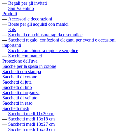
—
Regali per gli invitati
—
San Valentino
Prodotti
—
Accessori e decorazioni
—
Borse per gli acquisti con manici
—
Kits
—
Sacchetti con chiusura rapida e semplice
—
Sacchetti regalo: confezioni eleganti per eventi e occasioni
importanti
—
Sacchi con chiusura rapida e semplice
—
Sacchi con manici
Protezione dell'uva
Sacche per la spesa in cotone
Sacchetti con stampa
Sacchetti di cotone
Sacchetti di juta
Sacchetti di lino
Sacchetti di organza
Sacchetti di velluto
Sacchetti in raso
Sacchetti medi
—
Sacchetti medi 11x20 cm
—
Sacchetti medi 13x18 cm
—
Sacchetti medi 13x27 cm
—
Sacchetti medi 15x20 cm