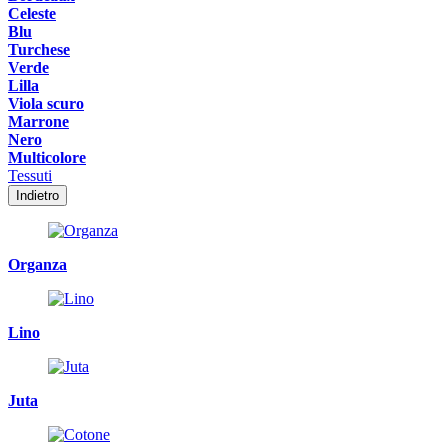
Celeste
Blu
Turchese
Verde
Lilla
Viola scuro
Marrone
Nero
Multicolore
Tessuti
Indietro
Organza
Lino
Juta