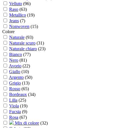
Velluto
(
96
)
Raso
(
63
)
Metallico
(
19
)
Jeans
(
7
)
Nonwoven
(
15
)
Colore
Naturale
(
93
)
Naturale scuro
(
31
)
Naturale chiaro
(
23
)
Bianco
(
77
)
Nero
(
81
)
Avorio
(
22
)
Giallo
(
10
)
Argento
(
50
)
Grigio
(
13
)
Rosso
(
65
)
Bordeaux
(
34
)
Lilla
(
25
)
Viola
(
19
)
Fucsia
(
9
)
Rosa
(
67
)
Mix di colore
(
32
)