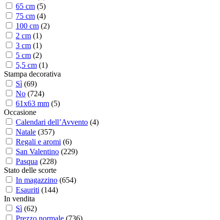
65 cm
(
5
)
75 cm
(
4
)
100 cm
(
2
)
2 cm
(
1
)
3 cm
(
1
)
5 cm
(
2
)
5,5 cm
(
1
)
Stampa decorativa
Sì
(
69
)
No
(
724
)
61x63 mm
(
5
)
Occasione
Calendari dell’Avvento
(
4
)
Natale
(
357
)
Regali e aromi
(
6
)
San Valentino
(
229
)
Pasqua
(
228
)
Stato delle scorte
In magazzino
(
654
)
Esauriti
(
144
)
In vendita
Sì
(
62
)
Prezzo normale
(
736
)