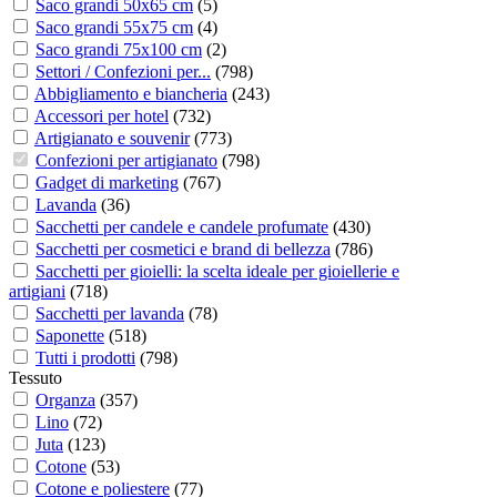
Saco grandi 50x65 cm
(
5
)
Saco grandi 55x75 cm
(
4
)
Saco grandi 75x100 cm
(
2
)
Settori / Confezioni per...
(
798
)
Abbigliamento e biancheria
(
243
)
Accessori per hotel
(
732
)
Artigianato e souvenir
(
773
)
Confezioni per artigianato
(
798
)
Gadget di marketing
(
767
)
Lavanda
(
36
)
Sacchetti per candele e candele profumate
(
430
)
Sacchetti per cosmetici e brand di bellezza
(
786
)
Sacchetti per gioielli: la scelta ideale per gioiellerie e
artigiani
(
718
)
Sacchetti per lavanda
(
78
)
Saponette
(
518
)
Tutti i prodotti
(
798
)
Tessuto
Organza
(
357
)
Lino
(
72
)
Juta
(
123
)
Cotone
(
53
)
Cotone e poliestere
(
77
)