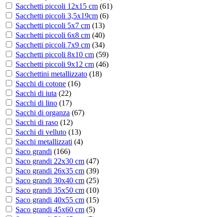
Sacchetti piccoli 12x15 cm
(
61
)
Sacchetti piccoli 3,5x19cm
(
6
)
Sacchetti piccoli 5x7 cm
(
13
)
Sacchetti piccoli 6x8 cm
(
40
)
Sacchetti piccoli 7x9 cm
(
34
)
Sacchetti piccoli 8x10 cm
(
59
)
Sacchetti piccoli 9x12 cm
(
46
)
Sacchettini metallizzato
(
18
)
Sacchi di cotone
(
16
)
Sacchi di iuta
(
22
)
Sacchi di lino
(
17
)
Sacchi di organza
(
67
)
Sacchi di raso
(
12
)
Sacchi di velluto
(
13
)
Sacchi metallizzati
(
4
)
Saco grandi
(
166
)
Saco grandi 22x30 cm
(
47
)
Saco grandi 26x35 cm
(
39
)
Saco grandi 30x40 cm
(
25
)
Saco grandi 35x50 cm
(
10
)
Saco grandi 40x55 cm
(
15
)
Saco grandi 45x60 cm
(
5
)