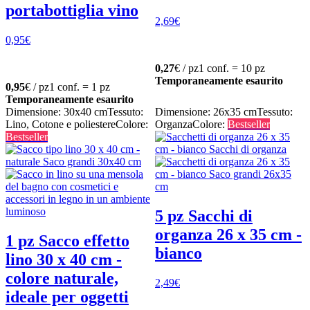
portabottiglia vino
2,69
€
0,95
€
0,27
€ / pz
1 conf. = 10 pz
Temporaneamente esaurito
0,95
€ / pz
1 conf. = 1 pz
Temporaneamente esaurito
Dimensione: 30x40 cm
Tessuto:
Dimensione: 26x35 cm
Tessuto:
Lino, Cotone e poliestere
Colore:
Organza
Colore:
Bestseller
Bestseller
5 pz Sacchi di
organza 26 x 35 cm -
1 pz Sacco effetto
bianco
lino 30 x 40 cm -
colore naturale,
2,49
€
ideale per oggetti