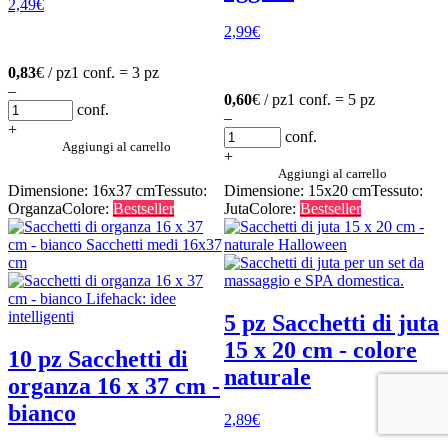
2,49
€
2,99
€
0,83
€ / pz
1 conf. = 3 pz
–
0,60
€ / pz
1 conf. = 5 pz
conf.
–
+
conf.
Aggiungi al carrello
+
Aggiungi al carrello
Dimensione: 16x37 cm
Tessuto:
Dimensione: 15x20 cm
Tessuto:
Organza
Colore:
Bestseller
Juta
Colore:
Bestseller
5 pz Sacchetti di juta
15 x 20 cm - colore
10 pz Sacchetti di
naturale
organza 16 x 37 cm -
bianco
2,89
€