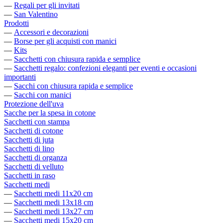
—
Regali per gli invitati
—
San Valentino
Prodotti
—
Accessori e decorazioni
—
Borse per gli acquisti con manici
—
Kits
—
Sacchetti con chiusura rapida e semplice
—
Sacchetti regalo: confezioni eleganti per eventi e occasioni
importanti
—
Sacchi con chiusura rapida e semplice
—
Sacchi con manici
Protezione dell'uva
Sacche per la spesa in cotone
Sacchetti con stampa
Sacchetti di cotone
Sacchetti di juta
Sacchetti di lino
Sacchetti di organza
Sacchetti di velluto
Sacchetti in raso
Sacchetti medi
—
Sacchetti medi 11x20 cm
—
Sacchetti medi 13x18 cm
—
Sacchetti medi 13x27 cm
—
Sacchetti medi 15x20 cm