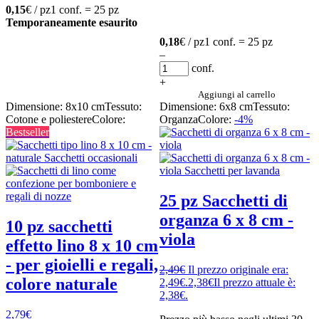
0,15
€ / pz
1 conf. = 25 pz
Temporaneamente esaurito
0,18
€ / pz
1 conf. = 25 pz
–
conf.
+
Aggiungi al carrello
Dimensione: 8x10 cm
Tessuto:
Dimensione: 6x8 cm
Tessuto:
Cotone e poliestere
Colore:
Organza
Colore:
-4%
Bestseller
25 pz Sacchetti di
organza 6 x 8 cm -
10 pz sacchetti
viola
effetto lino 8 x 10 cm
- per gioielli e regali,
2,49
€
Il prezzo originale era:
colore naturale
2,49€.
2,38
€
Il prezzo attuale è:
2,38€.
2,79
€