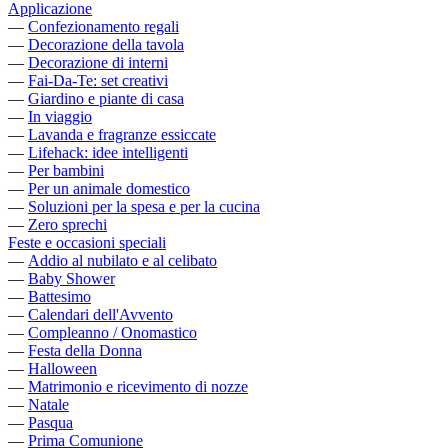
Applicazione
—
Confezionamento regali
—
Decorazione della tavola
—
Decorazione di interni
—
Fai-Da-Te: set creativi
—
Giardino e piante di casa
—
In viaggio
—
Lavanda e fragranze essiccate
—
Lifehack: idee intelligenti
—
Per bambini
—
Per un animale domestico
—
Soluzioni per la spesa e per la cucina
—
Zero sprechi
Feste e occasioni speciali
—
Addio al nubilato e al celibato
—
Baby Shower
—
Battesimo
—
Calendari dell'Avvento
—
Compleanno / Onomastico
—
Festa della Donna
—
Halloween
—
Matrimonio e ricevimento di nozze
—
Natale
—
Pasqua
—
Prima Comunione