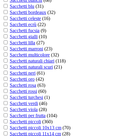
Sacchetti bianchi
(
68
)
Sacchetti blu
(
31
)
Sacchetti bordeaux
(
32
)
Sacchetti celeste
(
16
)
Sacchetti ecrù
(
22
)
Sacchetti fucsia
(
9
)
Sacchetti gialli
(
10
)
Sacchetti lilla
(
27
)
Sacchetti marroni
(
23
)
Sacchetti multicolore
(
32
)
Sacchetti naturali chiari
(
118
)
Sacchetti naturali scuri
(
21
)
Sacchetti neri
(
61
)
Sacchetti oro
(
42
)
Sacchetti rosa
(
63
)
Sacchetti rossi
(
60
)
Sacchetti turchesi
(
1
)
Sacchetti verdi
(
46
)
Sacchetti viola
(
28
)
Sacchetti per frutta
(
104
)
Sacchetti piccoli
(
360
)
Sacchetti piccoli 10x13 cm
(
70
)
Sacchetti piccoli 11x14 cm
(
28
)