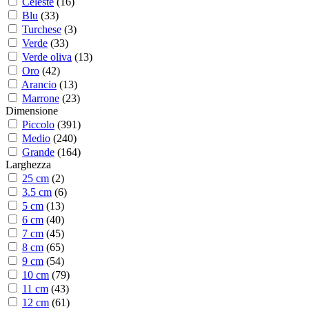
Celeste
(
16
)
Blu
(
33
)
Turchese
(
3
)
Verde
(
33
)
Verde oliva
(
13
)
Oro
(
42
)
Arancio
(
13
)
Marrone
(
23
)
Dimensione
Piccolo
(
391
)
Medio
(
240
)
Grande
(
164
)
Larghezza
25 cm
(
2
)
3.5 cm
(
6
)
5 cm
(
13
)
6 cm
(
40
)
7 cm
(
45
)
8 cm
(
65
)
9 cm
(
54
)
10 cm
(
79
)
11 cm
(
43
)
12 cm
(
61
)