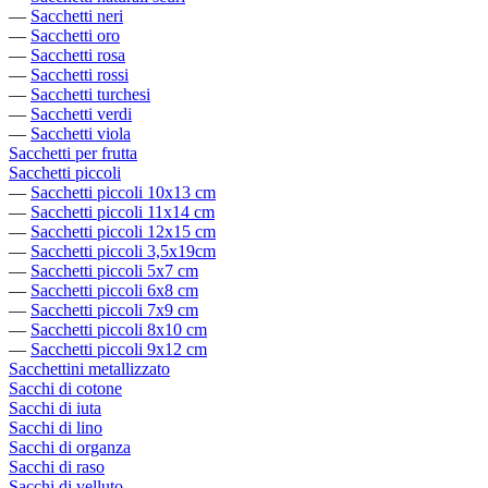
—
Sacchetti neri
—
Sacchetti oro
—
Sacchetti rosa
—
Sacchetti rossi
—
Sacchetti turchesi
—
Sacchetti verdi
—
Sacchetti viola
Sacchetti per frutta
Sacchetti piccoli
—
Sacchetti piccoli 10x13 cm
—
Sacchetti piccoli 11x14 cm
—
Sacchetti piccoli 12x15 cm
—
Sacchetti piccoli 3,5x19cm
—
Sacchetti piccoli 5x7 cm
—
Sacchetti piccoli 6x8 cm
—
Sacchetti piccoli 7x9 cm
—
Sacchetti piccoli 8x10 cm
—
Sacchetti piccoli 9x12 cm
Sacchettini metallizzato
Sacchi di cotone
Sacchi di iuta
Sacchi di lino
Sacchi di organza
Sacchi di raso
Sacchi di velluto