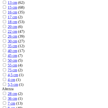
13 cm
(
62
)
15 cm
(
68
)
16 cm
(
35
)
17 cm
(
2
)
18 cm
(
53
)
20 cm
(
6
)
22 cm
(
47
)
26 cm
(
39
)
30 cm
(
27
)
35 cm
(
12
)
40 cm
(
17
)
45 cm
(
7
)
50 cm
(
5
)
55 cm
(
4
)
75 cm
(
2
)
4,5 cm
(
1
)
4 cm
(
1
)
5,5 cm
(
1
)
Altezza
28 cm
(
2
)
36 cm
(
1
)
7 cm
(
13
)