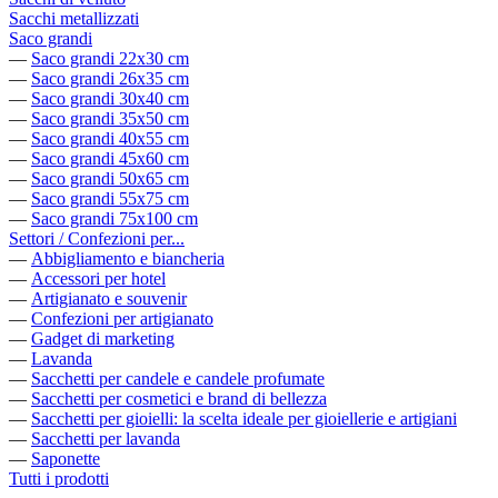
Sacchi metallizzati
Saco grandi
—
Saco grandi 22x30 cm
—
Saco grandi 26x35 cm
—
Saco grandi 30x40 cm
—
Saco grandi 35x50 cm
—
Saco grandi 40x55 cm
—
Saco grandi 45x60 cm
—
Saco grandi 50x65 cm
—
Saco grandi 55x75 cm
—
Saco grandi 75x100 cm
Settori / Confezioni per...
—
Abbigliamento e biancheria
—
Accessori per hotel
—
Artigianato e souvenir
—
Confezioni per artigianato
—
Gadget di marketing
—
Lavanda
—
Sacchetti per candele e candele profumate
—
Sacchetti per cosmetici e brand di bellezza
—
Sacchetti per gioielli: la scelta ideale per gioiellerie e artigiani
—
Sacchetti per lavanda
—
Saponette
Tutti i prodotti