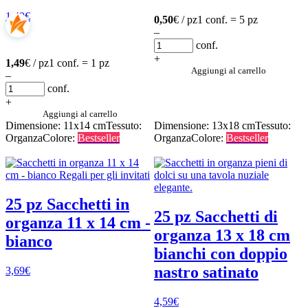
1,49
€
0,50
€ / pz
1 conf. = 5 pz
–
conf.
+
1,49
€ / pz
1 conf. = 1 pz
Aggiungi al carrello
–
conf.
+
Aggiungi al carrello
Dimensione: 11x14 cm
Tessuto:
Dimensione: 13x18 cm
Tessuto:
Organza
Colore:
Bestseller
Organza
Colore:
Bestseller
25 pz Sacchetti in
25 pz Sacchetti di
organza 11 x 14 cm -
organza 13 x 18 cm
bianco
bianchi con doppio
nastro satinato
3,69
€
4,59
€