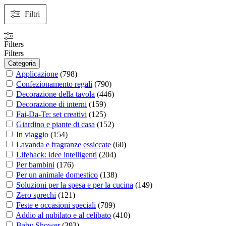
Filtri
Filters
Filters
Categoria
Applicazione
(
798
)
Confezionamento regali
(
790
)
Decorazione della tavola
(
446
)
Decorazione di interni
(
159
)
Fai-Da-Te: set creativi
(
125
)
Giardino e piante di casa
(
152
)
In viaggio
(
154
)
Lavanda e fragranze essiccate
(
60
)
Lifehack: idee intelligenti
(
204
)
Per bambini
(
176
)
Per un animale domestico
(
138
)
Soluzioni per la spesa e per la cucina
(
149
)
Zero sprechi
(
121
)
Feste e occasioni speciali
(
789
)
Addio al nubilato e al celibato
(
410
)
Baby Shower
(
393
)