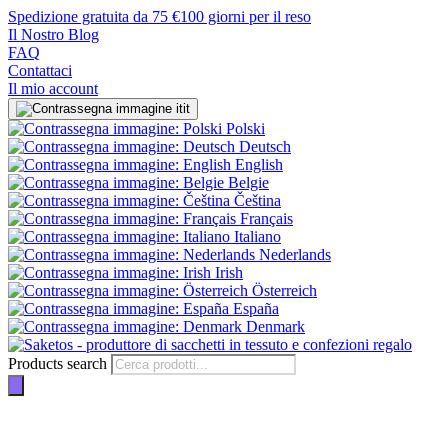
Spedizione gratuita da 75 €
100 giorni per il reso
Il Nostro Blog
FAQ
Contattaci
Il mio account
it
Polski
Deutsch
English
Belgie
Čeština
Français
Italiano
Nederlands
Irish
Österreich
España
Denmark
Products search