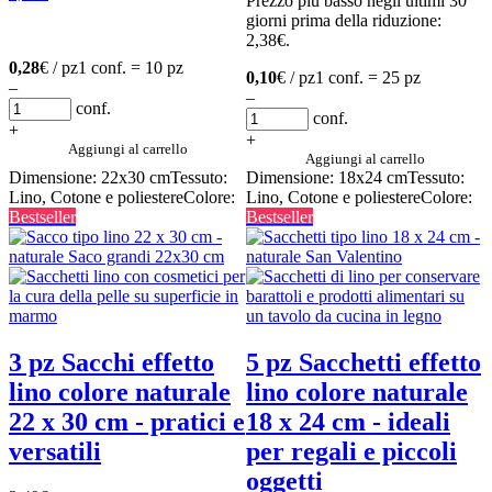
Prezzo più basso negli ultimi 30
giorni prima della riduzione:
2,38
€
.
0,28
€ / pz
1 conf. = 10 pz
0,10
€ / pz
1 conf. = 25 pz
–
–
conf.
conf.
+
+
Aggiungi al carrello
Aggiungi al carrello
Dimensione: 22x30 cm
Tessuto:
Dimensione: 18x24 cm
Tessuto:
Lino, Cotone e poliestere
Colore:
Lino, Cotone e poliestere
Colore:
Bestseller
Bestseller
3 pz Sacchi effetto
5 pz Sacchetti effetto
lino colore naturale
lino colore naturale
22 x 30 cm - pratici e
18 x 24 cm - ideali
versatili
per regali e piccoli
oggetti