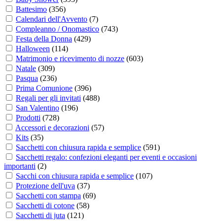
Battesimo
(
356
)
Calendari dell'Avvento
(
7
)
Compleanno / Onomastico
(
743
)
Festa della Donna
(
429
)
Halloween
(
114
)
Matrimonio e ricevimento di nozze
(
603
)
Natale
(
309
)
Pasqua
(
236
)
Prima Comunione
(
396
)
Regali per gli invitati
(
488
)
San Valentino
(
196
)
Prodotti
(
728
)
Accessori e decorazioni
(
57
)
Kits
(
35
)
Sacchetti con chiusura rapida e semplice
(
591
)
Sacchetti regalo: confezioni eleganti per eventi e occasioni
importanti
(
2
)
Sacchi con chiusura rapida e semplice
(
107
)
Protezione dell'uva
(
37
)
Sacchetti con stampa
(
69
)
Sacchetti di cotone
(
58
)
Sacchetti di juta
(
121
)