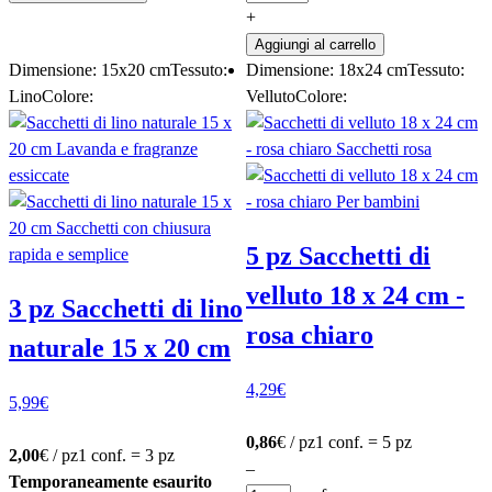
+
Aggiungi al carrello
Dimensione: 15x20 cm
Tessuto:
Dimensione: 18x24 cm
Tessuto:
Lino
Colore:
Velluto
Colore:
5 pz Sacchetti di
velluto 18 x 24 cm -
3 pz Sacchetti di lino
rosa chiaro
naturale 15 x 20 cm
4,29
€
5,99
€
0,86
€ / pz
1 conf. = 5 pz
2,00
€ / pz
1 conf. = 3 pz
–
Temporaneamente esaurito