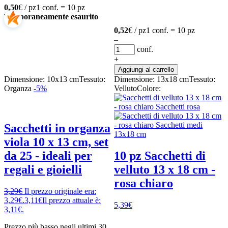
0,50
€ / pz
1 conf. = 10 pz
Temporaneamente esaurito
0,52
€ / pz
1 conf. = 10 pz
–
conf.
+
Aggiungi al carrello
Dimensione: 10x13 cm
Tessuto:
Dimensione: 13x18 cm
Tessuto:
Organza
-5%
Velluto
Colore:
Sacchetti in organza
viola 10 x 13 cm, set
da 25 - ideali per
10 pz Sacchetti di
regali e gioielli
velluto 13 x 18 cm -
rosa chiaro
3,29
€
Il prezzo originale era:
3,29€.
3,11
€
Il prezzo attuale è:
5,39
€
3,11€.
Prezzo più basso negli ultimi 30