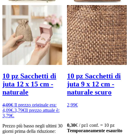
10 pz Sacchetti di
10 pz Sacchetti di
juta 12 x 15 cm -
juta 9 x 12 cm -
naturale
naturale scuro
4,09
€
Il prezzo originale era:
2,99
€
4,09€.
3,79
€
Il prezzo attuale è:
3,79€.
0,30
€ / pz
1 conf. = 10 pz
Prezzo più basso negli ultimi 30
Temporaneamente esaurito
giorni prima della riduzione: