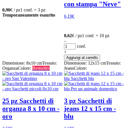
con stampa "Neve"
0,90
€ / pz
1 conf. = 3 pz
Temporaneamente esaurito
6,19
€
0,62
€ / pz
1 conf. = 10 pz
–
conf.
+
Aggiungi al carrello
Dimensione: 8x10 cm
Tessuto:
Dimensione: 12x15 cm
Tessuto:
Organza
Colore:
Bestseller
Jeans
Colore:
25 pz Sacchetti di
3 pz Sacchetti di
organza 8 x 10 cm -
jeans 12 x 15 cm -
oro
blu