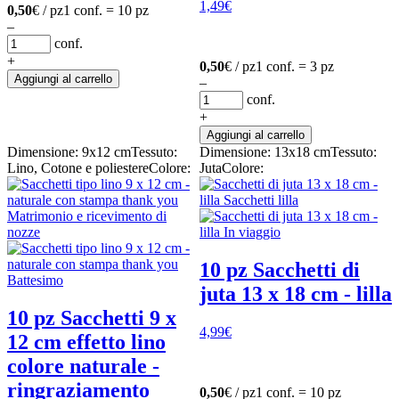
1,49
€
0,50
€ / pz
1 conf. = 10 pz
–
conf.
+
0,50
€ / pz
1 conf. = 3 pz
Aggiungi al carrello
–
conf.
+
Aggiungi al carrello
Dimensione: 9x12 cm
Tessuto:
Dimensione: 13x18 cm
Tessuto:
Lino, Cotone e poliestere
Colore:
Juta
Colore:
10 pz Sacchetti di
juta 13 x 18 cm - lilla
10 pz Sacchetti 9 x
4,99
€
12 cm effetto lino
colore naturale -
ringraziamento
0,50
€ / pz
1 conf. = 10 pz