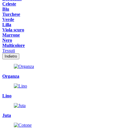
Celeste
Blu
Turchese
Verde
Lilla
Viola scuro
Marrone
Nero
Multicolore
Tessuti
Indietro
Organza
Lino
Juta