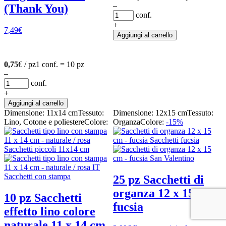
–
(Thank You)
conf.
+
7,49
€
Aggiungi al carrello
0,75
€ / pz
1 conf. = 10 pz
–
conf.
+
Aggiungi al carrello
Dimensione: 11x14 cm
Tessuto:
Dimensione: 12x15 cm
Tessuto:
Lino, Cotone e poliestere
Colore:
Organza
Colore:
-15%
25 pz Sacchetti di
organza 12 x 15 cm -
10 pz Sacchetti
fucsia
effetto lino colore
naturale 11 x 14 cm