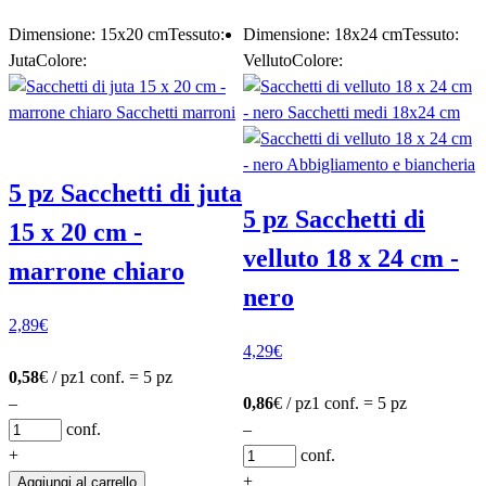
Piccole sacchetti per sapone da regalare
Dimensione: 15x20 cm
Tessuto:
Dimensione: 18x24 cm
Tessuto:
Juta
Colore:
Velluto
Colore:
5 pz Sacchetti di juta
5 pz Sacchetti di
15 x 20 cm -
velluto 18 x 24 cm -
marrone chiaro
nero
2,89
€
4,29
€
0,58
€ / pz
1 conf. = 5 pz
–
0,86
€ / pz
1 conf. = 5 pz
conf.
–
+
conf.
+
Aggiungi al carrello