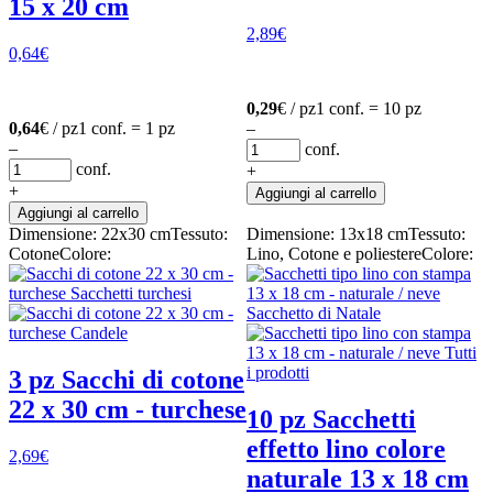
15 x 20 cm
2,89
€
0,64
€
0,29
€ / pz
1 conf. = 10 pz
0,64
€ / pz
1 conf. = 1 pz
–
–
conf.
conf.
+
+
Aggiungi al carrello
Aggiungi al carrello
Dimensione: 22x30 cm
Tessuto:
Dimensione: 13x18 cm
Tessuto:
Cotone
Colore:
Lino, Cotone e poliestere
Colore:
3 pz Sacchi di cotone
22 x 30 cm - turchese
10 pz Sacchetti
effetto lino colore
2,69
€
naturale 13 x 18 cm