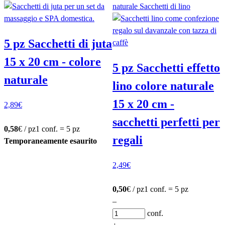
5 pz Sacchetti di juta
15 x 20 cm - colore
5 pz Sacchetti effetto
naturale
lino colore naturale
15 x 20 cm -
2,89
€
sacchetti perfetti per
0,58
€ / pz
1 conf. = 5 pz
regali
Temporaneamente esaurito
2,49
€
0,50
€ / pz
1 conf. = 5 pz
–
conf.