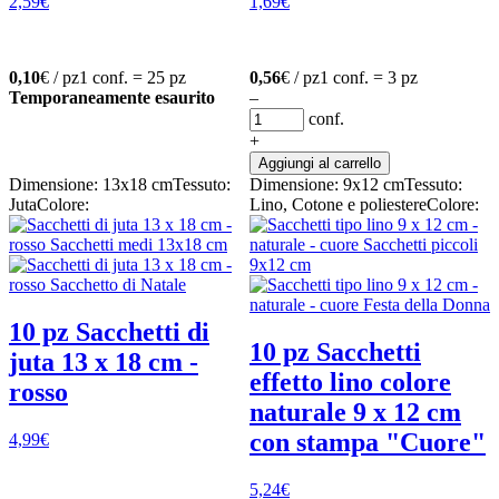
2,59
€
1,69
€
0,10
€ / pz
1 conf. = 25 pz
0,56
€ / pz
1 conf. = 3 pz
Temporaneamente esaurito
–
conf.
+
Aggiungi al carrello
Dimensione: 13x18 cm
Tessuto:
Dimensione: 9x12 cm
Tessuto:
Juta
Colore:
Lino, Cotone e poliestere
Colore:
10 pz Sacchetti di
10 pz Sacchetti
juta 13 x 18 cm -
effetto lino colore
rosso
naturale 9 x 12 cm
con stampa "Cuore"
4,99
€
5,24
€