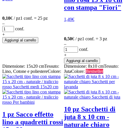
con stampa "Fiori"
0,10
€ / pz
1 conf. = 25 pz
1,49
€
–
conf.
+
0,50
€ / pz
1 conf. = 3 pz
Aggiungi al carrello
–
conf.
+
Aggiungi al carrello
Dimensione: 15x20 cm
Tessuto:
Dimensione: 8x10 cm
Tessuto:
Lino, Cotone e poliestere
Colore:
Juta
Colore:
Bestseller
10 pz Sacchetti di
1 pz Sacco effetto
juta 8 x 10 cm -
lino a quadretti rossi
naturale chiaro