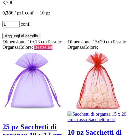
3,79
€
.
0,38
€ / pz
1 conf. = 10 pz
–
conf.
+
Aggiungi al carrello
Dimensione: 10x13 cm
Tessuto:
Dimensione: 15x20 cm
Tessuto:
Organza
Colore:
Bestseller
Organza
Colore:
25 pz Sacchetti di
10 pz Sacchetti di
organza 10 x 13 cm -