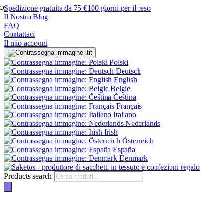
Spedizione gratuita da 75 €
100 giorni per il reso
Il Nostro Blog
FAQ
Contattaci
Il mio account
it
Polski
Deutsch
English
Belgie
Čeština
Français
Italiano
Nederlands
Irish
Österreich
España
Denmark
Products search