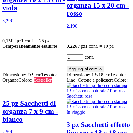
organza 15 x 20 cm -
viola
rosso
3,29
€
2,19
€
0,13
€ / pz
1 conf. = 25 pz
Temporaneamente esaurito
0,22
€ / pz
1 conf. = 10 pz
–
conf.
+
Aggiungi al carrello
Dimensione: 7x9 cm
Tessuto:
Dimensione: 13x18 cm
Tessuto:
Organza
Colore:
Bestseller
Lino, Cotone e poliestere
Colore:
25 pz Sacchetti di
organza 7 x 9 cm -
bianco
3 pz Sacchetti effetto
lino rosa 13 x 18 cm
2,59
€