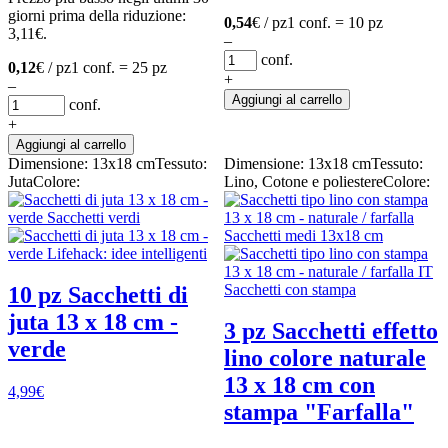
giorni prima della riduzione:
0,54
€ / pz
1 conf. = 10 pz
3,11
€
.
–
conf.
0,12
€ / pz
1 conf. = 25 pz
+
–
Aggiungi al carrello
conf.
+
Aggiungi al carrello
Dimensione: 13x18 cm
Tessuto:
Dimensione: 13x18 cm
Tessuto:
Juta
Colore:
Lino, Cotone e poliestere
Colore:
10 pz Sacchetti di
juta 13 x 18 cm -
3 pz Sacchetti effetto
verde
lino colore naturale
13 x 18 cm con
4,99
€
stampa "Farfalla"